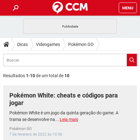
MENU
INÍCIO
JOGOS
WHATSAPP
DICAS
Dicas
Videogames
Pokémon GO
CELULAR
FACEBOOK
JOGOS
WHATSAPP
DOWNLOADS
OUTLOOK
EXCEL
CELULAR
FACEBOOK
INSTAGRAM
JOGOS
GMAIL
WHATSAPP
FÓRUM
OUTLOOK
EXCEL
Resultados
1-10
de um total de
10
GUIA DE COMPRAS
CELULAR
FACEBOOK
INSTAGRAM
JOGOS
GMAIL
WHATSAPP
GLOSSÁRIO
OUTLOOK
EXCEL
Pokémon White: cheats e códigos para
GUIA DE COMPRAS
CELULAR
FACEBOOK
INSTAGRAM
JOGOS
GMAIL
WHATSAPP
jogar
OUTLOOK
EXCEL
GUIA DE COMPRAS
CELULAR
FACEBOOK
Pokémon White é um jogo da quinta geração do game. A
INSTAGRAM
GMAIL
trama se desenvolve na...
Leia mais
OUTLOOK
EXCEL
GUIA DE COMPRAS
Pokémon GO
INSTAGRAM
GMAIL
7 de fevereiro de 2022 às 10:58