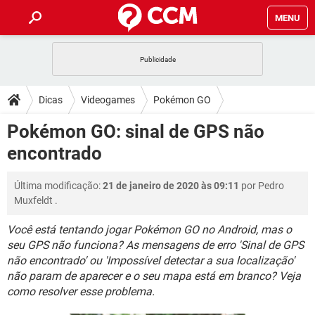
MENU
INÍCIO
JOGOS
WHATSAPP
DICAS
Dicas
Videogames
Pokémon GO
CELULAR
FACEBOOK
JOGOS
WHATSAPP
DOWNLOADS
Pokémon GO: sinal de GPS não
OUTLOOK
EXCEL
CELULAR
FACEBOOK
encontrado
INSTAGRAM
JOGOS
GMAIL
WHATSAPP
FÓRUM
OUTLOOK
EXCEL
GUIA DE COMPRAS
CELULAR
FACEBOOK
Última modificação:
21 de janeiro de 2020 às 09:11
por
Pedro
INSTAGRAM
JOGOS
GMAIL
WHATSAPP
GLOSSÁRIO
OUTLOOK
Muxfeldt
.
EXCEL
GUIA DE COMPRAS
CELULAR
FACEBOOK
INSTAGRAM
JOGOS
GMAIL
WHATSAPP
Você está tentando jogar Pokémon GO no Android, mas o
OUTLOOK
EXCEL
seu GPS não funciona? As mensagens de erro 'Sinal de GPS
GUIA DE COMPRAS
CELULAR
FACEBOOK
não encontrado' ou 'Impossível detectar a sua localização'
INSTAGRAM
GMAIL
OUTLOOK
EXCEL
não param de aparecer e o seu mapa está em branco? Veja
GUIA DE COMPRAS
como resolver esse problema.
INSTAGRAM
GMAIL