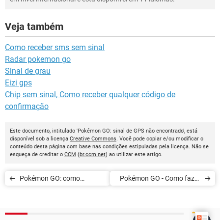
Veja também
Como receber sms sem sinal
Radar pokemon go
Sinal de grau
Eizi gps
Chip sem sinal, Como receber qualquer código de
confirmação
Este documento, intitulado 'Pokémon GO: sinal de GPS não encontrado', está
disponível sob a licença
Creative Commons
. Você pode copiar e/ou modificar o
conteúdo desta página com base nas condições estipuladas pela licença. Não se
esqueça de creditar o
CCM
(
br.ccm.net
) ao utilizar este artigo.
Pokémon GO: como
Pokémon GO - Como fazer
escolher sua equipe
um Pokémon evoluir