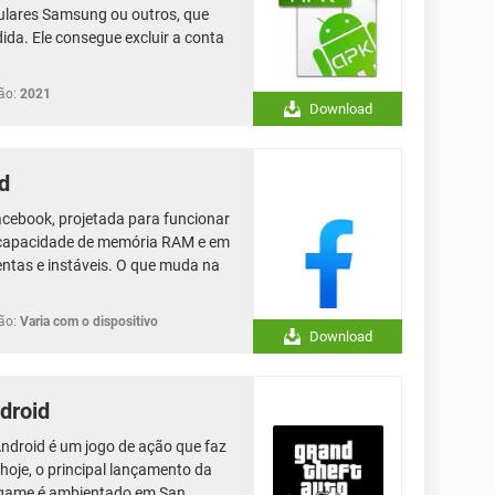
lulares Samsung ou outros, que
da. Ele consegue excluir a conta
ão:
2021
Download
d
acebook, projetada para funcionar
 capacidade de memória RAM e em
ntas e instáveis. O que muda na
ão:
Varia com o dispositivo
Download
droid
ndroid é um jogo de ação que faz
 hoje, o principal lançamento da
O game é ambientado em San