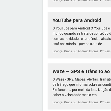
Licença:
Gratis
OS:
Android
Idioma:
PT
Vers
YouTube para Android
O YouTube para Android O YouTube é 
mundo quando se trata de conteúdo d
com as novidades e tendências atuais
está assistindo. Quer se trate de...
Licença:
Gratis
OS:
Android
Idioma:
PT
Vers
Waze – GPS e Trânsito ao 
O Waze - GPS, Mapas, Alertas, Trânsit
de tráfego que informa sobre as condi
Ele funciona por meio da localização 
saber a velocidade média em...
Licença:
Gratis
OS:
Android
Idioma:
PT
Vers