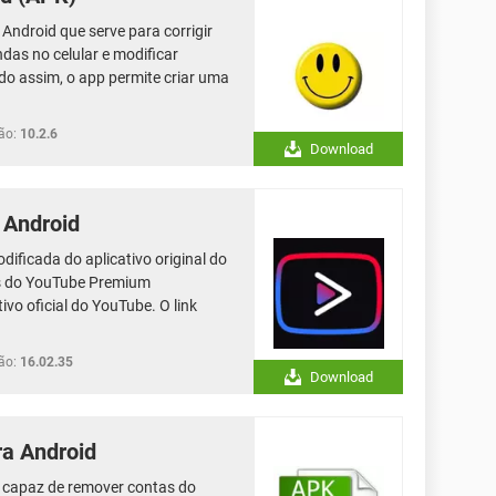
Android que serve para corrigir
das no celular e modificar
do assim, o app permite criar uma
ão:
10.2.6
Download
 Android
ficada do aplicativo original do
as do YouTube Premium
ivo oficial do YouTube. O link
ão:
16.02.35
Download
a Android
 capaz de remover contas do