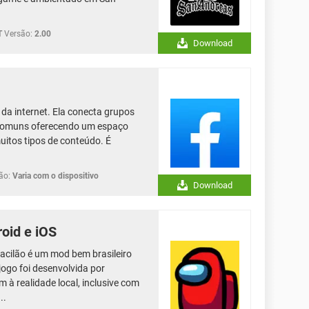
T
Versão:
2.00
Download
 da internet. Ela conecta grupos
 comuns oferecendo um espaço
uitos tipos de conteúdo. É
ão:
Varia com o dispositivo
Download
oid e iOS
acilão é um mod bem brasileiro
ogo foi desenvolvida por
 à realidade local, inclusive com
..