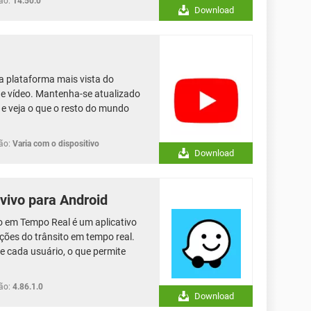
ão:
14.50.0
Download
a plataforma mais vista do
e vídeo. Mantenha-se atualizado
 e veja o que o resto do mundo
ão:
Varia com o dispositivo
Download
vivo para Android
o em Tempo Real é um aplicativo
ções do trânsito em tempo real.
de cada usuário, o que permite
ão:
4.86.1.0
Download