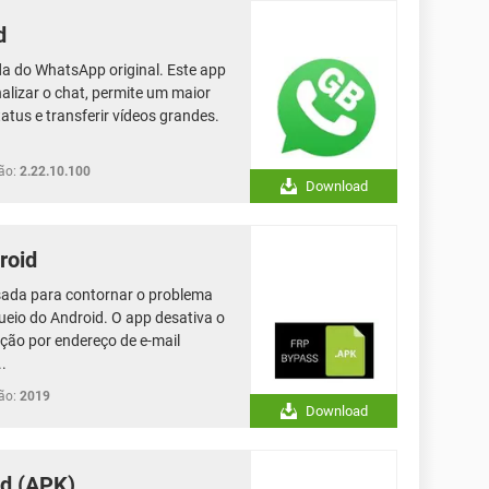
d
 do WhatsApp original. Este app
alizar o chat, permite um maior
atus e transferir vídeos grandes.
ão:
2.22.10.100
Download
roid
ada para contornar o problema
eio do Android. O app desativa o
ção por endereço de e-mail
..
ão:
2019
Download
id (APK)