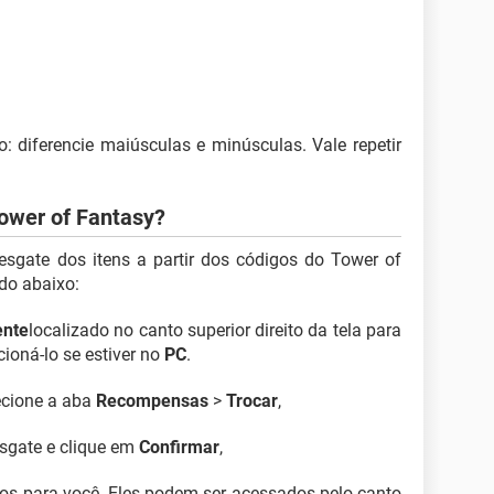
: diferencie maiúsculas e minúsculas. Vale repetir
ower of Fantasy?
esgate dos itens a partir dos códigos do Tower of
do abaixo:
ente
localizado no canto superior direito da tela para
ioná-lo se estiver no
PC
.
lecione a aba
Recompensas
>
Trocar
,
esgate e clique em
Confirmar
,
iados para você. Eles podem ser acessados pelo canto