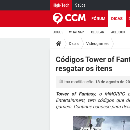
High-Tech
Saúde
FÓRUM
DICAS
JOGOS
WHATSAPP
CELULAR
FACEBOOK
Dicas
Videogames
Códigos Tower of Fan
resgatar os itens
Última modificação:
18 de agosto de 20
Tower of Fantasy
, o MMORPG da
Entertainment, tem códigos que d
gamers. Continue conosco para desco