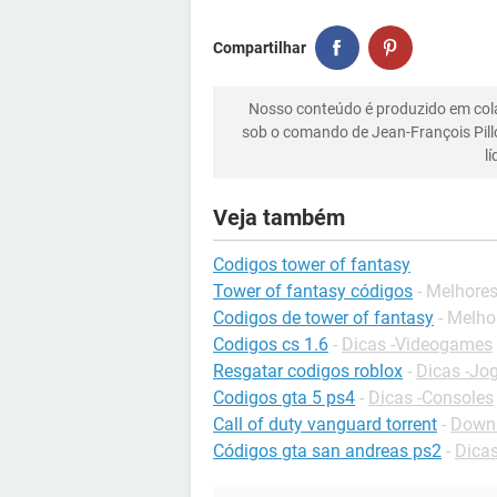
Compartilhar
Nosso conteúdo é produzido em co
sob o comando de Jean-François Pill
l
Veja também
Codigos tower of fantasy
Tower of fantasy códigos
- Melhore
Codigos de tower of fantasy
- Melho
Codigos cs 1.6
-
Dicas -Videogames
Resgatar codigos roblox
-
Dicas -Jo
Codigos gta 5 ps4
-
Dicas -Consoles
Call of duty vanguard torrent
-
Downl
Códigos gta san andreas ps2
-
Dicas