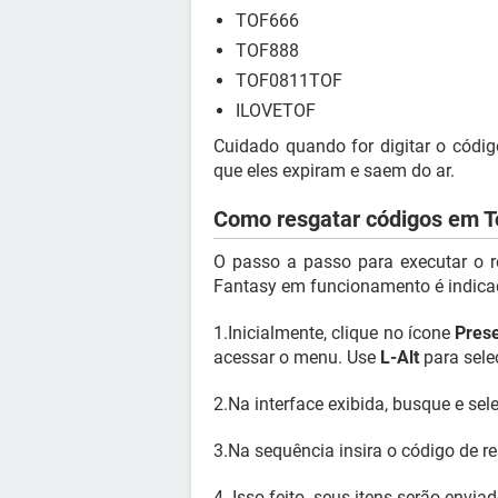
TOF666
TOF888
TOF0811TOF
ILOVETOF
Cuidado quando for digitar o código
que eles expiram e saem do ar.
Como resgatar códigos em T
O passo a passo para executar o r
Fantasy em funcionamento é indica
1.Inicialmente, clique no ícone
Pres
acessar o menu. Use
L-Alt
para selec
2.Na interface exibida, busque e se
3.Na sequência insira o código de r
4. Isso feito, seus itens serão env