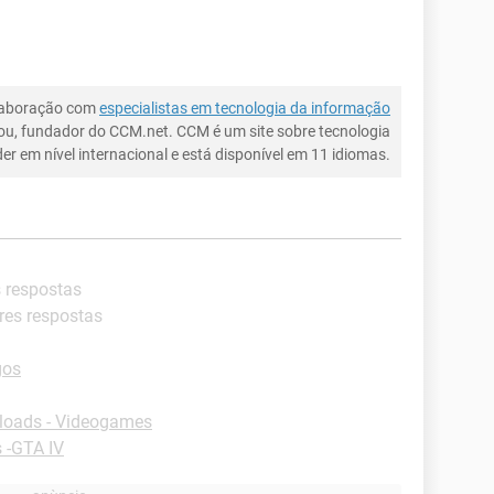
laboração com
especialistas em tecnologia da informação
ou, fundador do CCM.net. CCM é um site sobre tecnologia
íder em nível internacional e está disponível em 11 idiomas.
s respostas
res respostas
gos
oads - Videogames
 -GTA IV