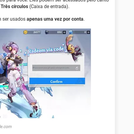
s
Três círculos
(Caixa de entrada).
m ser usados
apenas uma vez por conta
.
le.com