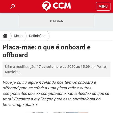
MENU
INÍCIO
JOGOS
WHATSAPP
DICAS
Dicas
Definições
CELULAR
FACEBOOK
JOGOS
WHATSAPP
DOWNLOADS
Placa-mãe: o que é onboard e
OUTLOOK
EXCEL
CELULAR
FACEBOOK
offboard
INSTAGRAM
JOGOS
GMAIL
WHATSAPP
FÓRUM
OUTLOOK
EXCEL
GUIA DE COMPRAS
CELULAR
FACEBOOK
Última modificação:
17 de setembro de 2020 às 15:09
por
Pedro
INSTAGRAM
JOGOS
GMAIL
WHATSAPP
GLOSSÁRIO
OUTLOOK
Muxfeldt
.
EXCEL
GUIA DE COMPRAS
CELULAR
FACEBOOK
INSTAGRAM
JOGOS
GMAIL
WHATSAPP
Você já ouviu alguém falando nos termos onboard e
OUTLOOK
EXCEL
offboard para se referir a uma placa-mãe e outros
GUIA DE COMPRAS
CELULAR
FACEBOOK
componentes do seu computador e não entendeu do que se
INSTAGRAM
GMAIL
OUTLOOK
EXCEL
trata? Encontre a explicação para essa terminologia no
GUIA DE COMPRAS
breve artigo abaixo.
INSTAGRAM
GMAIL