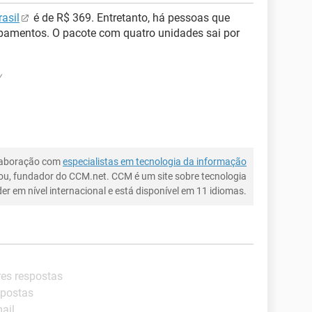
asil
é de R$ 369. Entretanto, há pessoas que
pamentos. O pacote com quatro unidades sai por
v
laboração com
especialistas em tecnologia da informação
ou, fundador do CCM.net. CCM é um site sobre tecnologia
íder em nível internacional e está disponível em 11 idiomas.
res respostas
spostas
mail