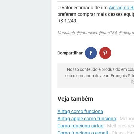
O valor estimado de um
AirTag no Br
preferem comprar mais desses equi
R$ 1.249.
Unsplash: @jonaselia, @duc154, @diego
Compartilhar
Nosso conteúdo é produzido em co
sob o comando de Jean-François Pill
l
Veja também
Airtag como funciona
Airtag apple como funciona
- Melho
Como funciona airtag
- Melhores re
Como funciona o e-mail
-
Dicas - E-