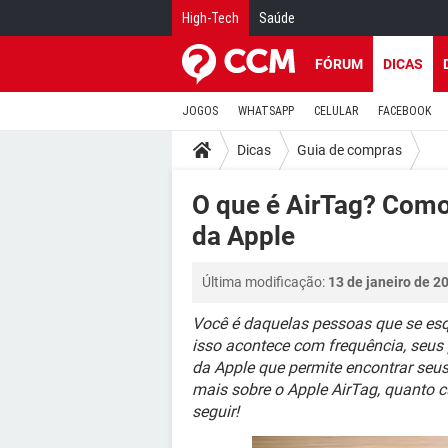
High-Tech
Saúde
FÓRUM
DICAS
JOGOS
WHATSAPP
CELULAR
FACEBOOK
Dicas
Guia de compras
O que é AirTag? Como 
da Apple
Última modificação:
13 de janeiro de 2
Você é daquelas pessoas que se esq
isso acontece com frequência, seus
da Apple que permite encontrar seu
mais sobre o Apple AirTag, quanto 
seguir!