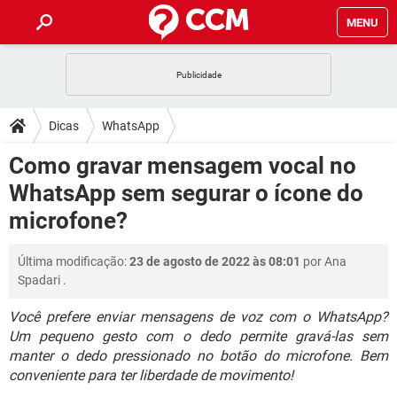
MENU
INÍCIO
JOGOS
WHATSAPP
DICAS
Dicas
WhatsApp
CELULAR
FACEBOOK
JOGOS
WHATSAPP
DOWNLOADS
Como gravar mensagem vocal no
OUTLOOK
EXCEL
CELULAR
FACEBOOK
WhatsApp sem segurar o ícone do
INSTAGRAM
JOGOS
GMAIL
WHATSAPP
FÓRUM
OUTLOOK
EXCEL
microfone?
GUIA DE COMPRAS
CELULAR
FACEBOOK
INSTAGRAM
JOGOS
GMAIL
WHATSAPP
GLOSSÁRIO
OUTLOOK
EXCEL
Última modificação:
23 de agosto de 2022 às 08:01
por
Ana
GUIA DE COMPRAS
CELULAR
FACEBOOK
Spadari
.
INSTAGRAM
JOGOS
GMAIL
WHATSAPP
OUTLOOK
EXCEL
GUIA DE COMPRAS
CELULAR
FACEBOOK
Você prefere enviar mensagens de voz com o WhatsApp?
INSTAGRAM
GMAIL
Um pequeno gesto com o dedo permite gravá-las sem
OUTLOOK
EXCEL
manter o dedo pressionado no botão do microfone. Bem
GUIA DE COMPRAS
INSTAGRAM
GMAIL
conveniente para ter liberdade de movimento!