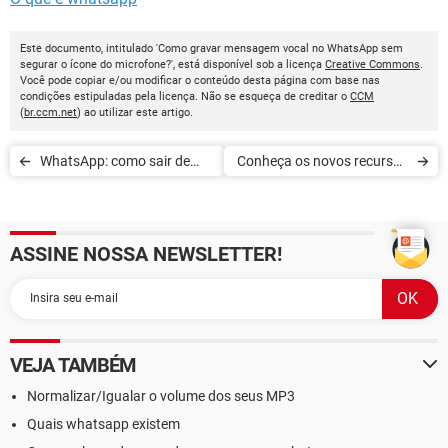
Este documento, intitulado 'Como gravar mensagem vocal no WhatsApp sem
segurar o ícone do microfone?', está disponível sob a licença
Creative Commons
.
Você pode copiar e/ou modificar o conteúdo desta página com base nas
condições estipuladas pela licença. Não se esqueça de creditar o
CCM
(
br.ccm.net
) ao utilizar este artigo.
WhatsApp: como sair de
Conheça os novos recursos
grupos sem ser visto e
de confidencialidade do
esconder status de online
WhatsApp
ASSINE NOSSA NEWSLETTER!
VEJA TAMBÉM
Normalizar/Igualar o volume dos seus MP3
Quais whatsapp existem