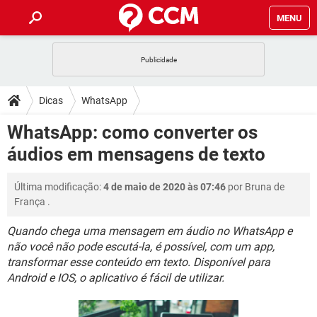
MENU
INÍCIO
JOGOS
WHATSAPP
DICAS
Dicas
WhatsApp
CELULAR
FACEBOOK
JOGOS
WHATSAPP
DOWNLOADS
WhatsApp: como converter os
OUTLOOK
EXCEL
CELULAR
FACEBOOK
áudios em mensagens de texto
INSTAGRAM
JOGOS
GMAIL
WHATSAPP
FÓRUM
OUTLOOK
EXCEL
GUIA DE COMPRAS
CELULAR
FACEBOOK
Última modificação:
4 de maio de 2020 às 07:46
por
Bruna de
INSTAGRAM
JOGOS
GMAIL
WHATSAPP
GLOSSÁRIO
OUTLOOK
França
.
EXCEL
GUIA DE COMPRAS
CELULAR
FACEBOOK
INSTAGRAM
JOGOS
GMAIL
WHATSAPP
Quando chega uma mensagem em áudio no WhatsApp e
OUTLOOK
EXCEL
não você não pode escutá-la, é possível, com um app,
GUIA DE COMPRAS
CELULAR
FACEBOOK
transformar esse conteúdo em texto. Disponível para
INSTAGRAM
GMAIL
OUTLOOK
EXCEL
Android e IOS, o aplicativo é fácil de utilizar.
GUIA DE COMPRAS
INSTAGRAM
GMAIL