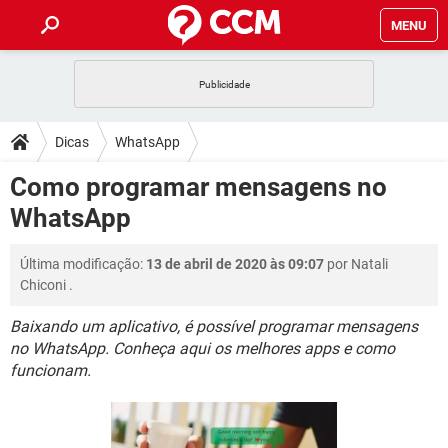
MENU
INÍCIO
JOGOS
WHATSAPP
DICAS
Dicas
WhatsApp
CELULAR
FACEBOOK
JOGOS
WHATSAPP
DOWNLOADS
Como programar mensagens no
OUTLOOK
EXCEL
CELULAR
FACEBOOK
WhatsApp
INSTAGRAM
JOGOS
GMAIL
WHATSAPP
FÓRUM
OUTLOOK
EXCEL
GUIA DE COMPRAS
CELULAR
FACEBOOK
Última modificação:
13 de abril de 2020 às 09:07
por
Natali
INSTAGRAM
JOGOS
GMAIL
WHATSAPP
GLOSSÁRIO
OUTLOOK
Chiconi
.
EXCEL
GUIA DE COMPRAS
CELULAR
FACEBOOK
INSTAGRAM
JOGOS
GMAIL
WHATSAPP
Baixando um aplicativo, é possível programar mensagens
OUTLOOK
EXCEL
no WhatsApp. Conheça aqui os melhores apps e como
GUIA DE COMPRAS
CELULAR
FACEBOOK
funcionam.
INSTAGRAM
GMAIL
OUTLOOK
EXCEL
GUIA DE COMPRAS
INSTAGRAM
GMAIL