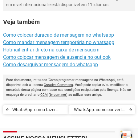
em nível internacional e está disponível em 11 idiomas.
Veja também
Como colocar duracao de mensagem no whatsapp
Como mandar mensagem temporária no whatsapp
Hotmail entrar direto na caixa de mensagem
Como colocar mensagem de ausencia no outlook
Como desarquivar mensagem do whatsapp
Este documento, intitulado 'Como programar mensagens no WhatsApp', está
disponível sob a licença
Creative Commons
. Você pode copiar e/ou modificar o
conteúdo desta página com base nas condições estipuladas pela licença. Não se
esqueça de creditar o
CCM
(
br.ccm.net
) ao utilizar este artigo.
WhatsApp: como fazer
WhatsApp: como converter
chamadas de vídeo em
os áudios em mensagens
grupo
de texto