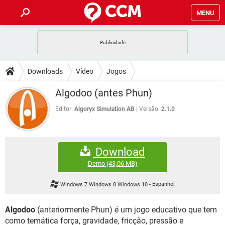
MENU
INÍCIO
JOGOS
WHATSAPP
DICAS
Downloads
Vídeo
Jogos
CELULAR
FACEBOOK
JOGOS
WHATSAPP
DOWNLOADS
Algodoo (antes Phun)
OUTLOOK
EXCEL
CELULAR
FACEBOOK
INSTAGRAM
JOGOS
GMAIL
WHATSAPP
Editor:
Algoryx Simulation AB
Versão:
2.1.0
FÓRUM
OUTLOOK
EXCEL
GUIA DE COMPRAS
CELULAR
FACEBOOK
INSTAGRAM
JOGOS
GMAIL
WHATSAPP
GLOSSÁRIO
OUTLOOK
EXCEL
Download
GUIA DE COMPRAS
CELULAR
FACEBOOK
INSTAGRAM
JOGOS
GMAIL
WHATSAPP
Demo
(43,06 MB)
OUTLOOK
EXCEL
GUIA DE COMPRAS
CELULAR
FACEBOOK
Windows 7 Windows 8 Windows 10
-
Espanhol
INSTAGRAM
GMAIL
OUTLOOK
EXCEL
GUIA DE COMPRAS
Algodoo
(anteriormente Phun) é um jogo educativo que tem
INSTAGRAM
GMAIL
como temática força, gravidade, fricção, pressão e