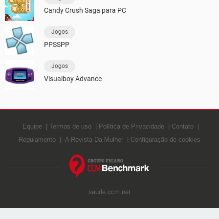
Candy Crush Saga para PC
Jogos
PPSSPP
Jogos
Visualboy Advance
Equipe
Termos de uso
Política de Privacidade
Contato
Regulamento
A Revista Da Mulher
Configuração de cookies
saude.ccm.net