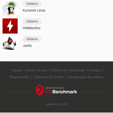
Sistema
Kurumin Linux
Sistema
HWMonitor
Sistema
Jarfix
Equipe
Termos de uso
Política de Privacidade
Contato
Regulamento
A Revista Da Mulher
Configuração de cookies
saude.ccm.net