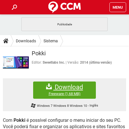
MENU
INÍCIO
JOGOS
WHATSAPP
DICAS
Downloads
Sistema
CELULAR
FACEBOOK
JOGOS
WHATSAPP
DOWNLOADS
Pokki
OUTLOOK
EXCEL
CELULAR
FACEBOOK
INSTAGRAM
JOGOS
GMAIL
WHATSAPP
Editor:
Sweetlabs Inc.
Versão:
2014 (última versão)
FÓRUM
OUTLOOK
EXCEL
GUIA DE COMPRAS
CELULAR
FACEBOOK
INSTAGRAM
JOGOS
GMAIL
WHATSAPP
GLOSSÁRIO
OUTLOOK
EXCEL
Download
GUIA DE COMPRAS
CELULAR
FACEBOOK
INSTAGRAM
JOGOS
GMAIL
WHATSAPP
Freeware
(1,68 MB)
OUTLOOK
EXCEL
GUIA DE COMPRAS
CELULAR
FACEBOOK
Windows 7 Windows 8 Windows 10
-
Inglês
INSTAGRAM
GMAIL
OUTLOOK
EXCEL
GUIA DE COMPRAS
Com
Pokki
é possível configurar o menu iniciar do seu PC.
INSTAGRAM
GMAIL
Você poderá fixar e organizar os aplicativos e sites favoritos