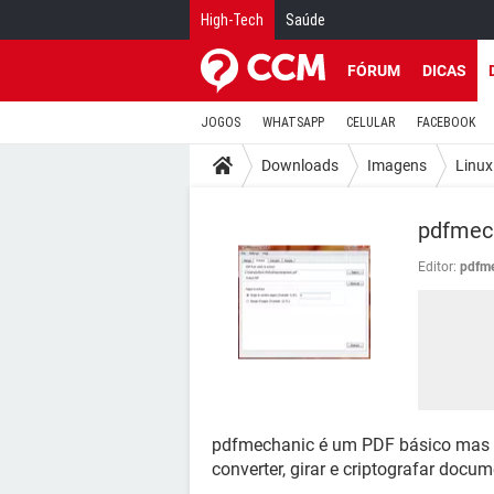
High-Tech
Saúde
FÓRUM
DICAS
JOGOS
WHATSAPP
CELULAR
FACEBOOK
Downloads
Imagens
Linux
pdfmec
Editor:
pdfm
pdfmechanic é um PDF básico mas ef
converter, girar e criptografar doc