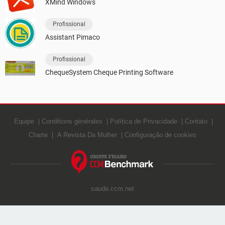
XMind Windows
Profissional
Assistant Pimaco
Profissional
ChequeSystem Cheque Printing Software
Equipe
Conditions générales
Política de Privacidade
Contato
Charte
A Revista Da Mulher
Configuração de cookies
saude.ccm.net