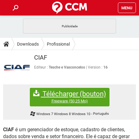
MENU
INÍCIO
JOGOS
WHATSAPP
DICAS
Downloads
Profissional
CELULAR
FACEBOOK
JOGOS
WHATSAPP
DOWNLOADS
CIAF
OUTLOOK
EXCEL
CELULAR
FACEBOOK
INSTAGRAM
JOGOS
GMAIL
WHATSAPP
Editeur :
Tesche e Vasconcelos
Version :
16
FÓRUM
OUTLOOK
EXCEL
GUIA DE COMPRAS
CELULAR
FACEBOOK
INSTAGRAM
JOGOS
GMAIL
WHATSAPP
GLOSSÁRIO
OUTLOOK
EXCEL
Télécharger (bouton)
GUIA DE COMPRAS
CELULAR
FACEBOOK
INSTAGRAM
JOGOS
GMAIL
WHATSAPP
Freeware
(50,25 Mo)
OUTLOOK
EXCEL
GUIA DE COMPRAS
CELULAR
FACEBOOK
Windows 7 Windows 8 Windows 10
-
Português
INSTAGRAM
GMAIL
OUTLOOK
EXCEL
GUIA DE COMPRAS
CIAF
é um gerenciador de estoque, cadastro de clientes,
INSTAGRAM
GMAIL
dados sobre venda e setor financeiro. Ele é capaz de gerar