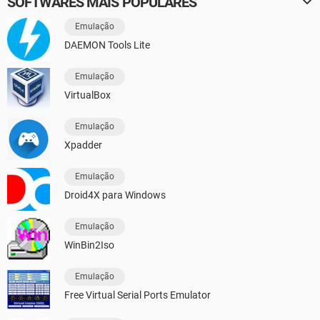
SOFTWARES MAIS POPULARES
Emulação
DAEMON Tools Lite
Emulação
VirtualBox
Emulação
Xpadder
Emulação
Droid4X para Windows
Emulação
WinBin2Iso
Emulação
Free Virtual Serial Ports Emulator