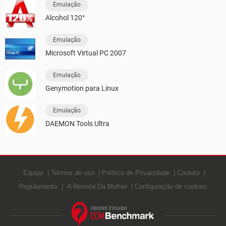
Emulação
Alcohol 120°
Emulação
Microsoft Virtual PC 2007
Emulação
Genymotion para Linux
Emulação
DAEMON Tools Ultra
Equipe
Termos de uso
Política de Privacidade
Contato
Regulamento
A Revista Da Mulher
Configuração de cookies