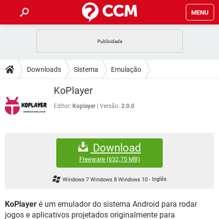
MENU
INÍCIO
JOGOS
WHATSAPP
DICAS
Downloads
Sistema
Emulação
CELULAR
FACEBOOK
JOGOS
WHATSAPP
DOWNLOADS
KoPlayer
OUTLOOK
EXCEL
CELULAR
FACEBOOK
INSTAGRAM
JOGOS
GMAIL
WHATSAPP
Editor:
Koplayer
Versão:
2.0.0
FÓRUM
OUTLOOK
EXCEL
GUIA DE COMPRAS
CELULAR
FACEBOOK
INSTAGRAM
JOGOS
GMAIL
WHATSAPP
GLOSSÁRIO
OUTLOOK
EXCEL
Download
GUIA DE COMPRAS
CELULAR
FACEBOOK
INSTAGRAM
JOGOS
GMAIL
WHATSAPP
Freeware
(632,75 MB)
OUTLOOK
EXCEL
GUIA DE COMPRAS
CELULAR
FACEBOOK
Windows 7 Windows 8 Windows 10
-
Inglês
INSTAGRAM
GMAIL
OUTLOOK
EXCEL
GUIA DE COMPRAS
KoPlayer
é um emulador do sistema Android para rodar
INSTAGRAM
GMAIL
jogos e aplicativos projetados originalmente para