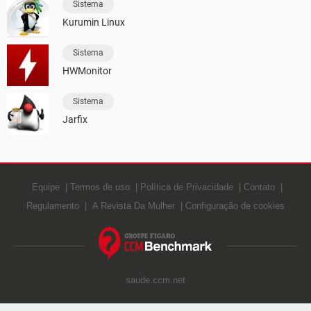
Sistema
Kurumin Linux
Sistema
HWMonitor
Sistema
Jarfix
Equipe
Termos de uso
Política de Privacidade
Contato
Regulamento
A Revista Da Mulher
Configuração de cookies
saude.ccm.net