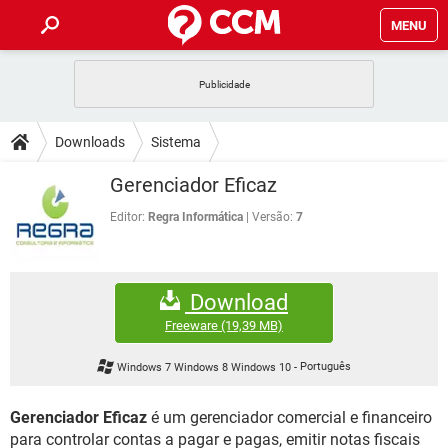
MENU
INÍCIO
JOGOS
WHATSAPP
DICAS
Downloads
Sistema
CELULAR
FACEBOOK
JOGOS
WHATSAPP
DOWNLOADS
Gerenciador Eficaz
OUTLOOK
EXCEL
CELULAR
FACEBOOK
INSTAGRAM
JOGOS
GMAIL
WHATSAPP
Editor:
Regra Informática
Versão:
7
FÓRUM
OUTLOOK
EXCEL
GUIA DE COMPRAS
CELULAR
FACEBOOK
INSTAGRAM
JOGOS
GMAIL
WHATSAPP
GLOSSÁRIO
OUTLOOK
EXCEL
Download
GUIA DE COMPRAS
CELULAR
FACEBOOK
INSTAGRAM
JOGOS
GMAIL
WHATSAPP
Freeware
(19,39 MB)
OUTLOOK
EXCEL
GUIA DE COMPRAS
CELULAR
FACEBOOK
Windows 7 Windows 8 Windows 10
-
Português
INSTAGRAM
GMAIL
OUTLOOK
EXCEL
GUIA DE COMPRAS
Gerenciador Eficaz
é um gerenciador comercial e financeiro
INSTAGRAM
GMAIL
para controlar contas a pagar e pagas, emitir notas fiscais