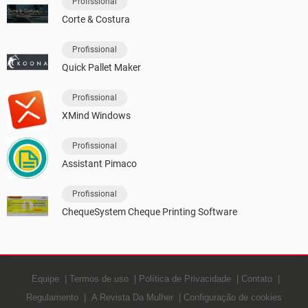
Profissional
Corte & Costura
Profissional
Quick Pallet Maker
Profissional
XMind Windows
Profissional
Assistant Pimaco
Profissional
ChequeSystem Cheque Printing Software
Equipe
Termos de uso
Política de Privacidade
Contato
Regulamento
A Revista Da Mulher
Configuração de cookies