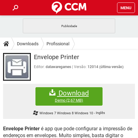
MENU
INÍCIO
JOGOS
WHATSAPP
DICAS
Downloads
Profissional
CELULAR
FACEBOOK
JOGOS
WHATSAPP
DOWNLOADS
Envelope Printer
OUTLOOK
EXCEL
CELULAR
FACEBOOK
INSTAGRAM
JOGOS
GMAIL
WHATSAPP
Editor:
datawaregames
Versão:
12014 (última versão)
FÓRUM
OUTLOOK
EXCEL
GUIA DE COMPRAS
CELULAR
FACEBOOK
INSTAGRAM
JOGOS
GMAIL
WHATSAPP
GLOSSÁRIO
OUTLOOK
EXCEL
Download
GUIA DE COMPRAS
CELULAR
FACEBOOK
INSTAGRAM
JOGOS
GMAIL
WHATSAPP
Demo
(2,67 MB)
OUTLOOK
EXCEL
GUIA DE COMPRAS
CELULAR
FACEBOOK
Windows 7 Windows 8 Windows 10
-
Inglês
INSTAGRAM
GMAIL
OUTLOOK
EXCEL
GUIA DE COMPRAS
Envelope Printer
é app que pode configurar a impressão de
INSTAGRAM
GMAIL
endereços em envelopes. Muito simples, basta digitar o