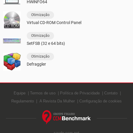
HWiNFO64
Otimização
Virtual CD-ROM Control Panel
Otimização
SetFSB (32 e 64 bits)
Otimização
Defraggler
Equipe
Termos de uso
Política de Privacidade
Contato
Regulamento
A Revista Da Mulher
Configuração de cookies
saude.ccm.net