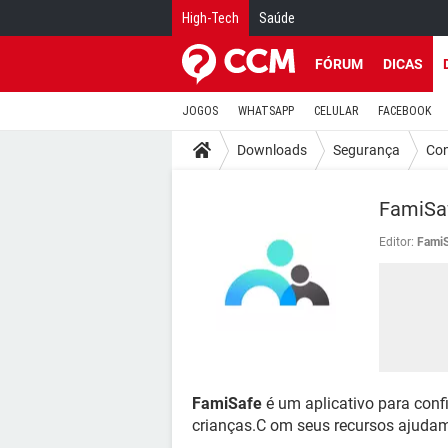
High-Tech
Saúde
FÓRUM
DICAS
JOGOS
WHATSAPP
CELULAR
FACEBOOK
Downloads
Segurança
Con
FamiSa
Editor:
FamiS
FamiSafe
é um aplicativo para con
crianças.C om seus recursos ajudam o