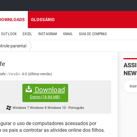
DOWNLOADS
GLOSSÁRIO
OUTLOOK
EXCEL
INSTAGRAM
GMAIL
GUIA DE COMPRAS
trole parental
fe
ASS
NEW
afe
Versão:
4.0 (última versão)
Download
Demo
(18,84 MB)
Windows 7 Windows 8 Windows 10
-
Português
figurar o uso de computadores acessados por
s pais a controlar as ativides online dos filhos.