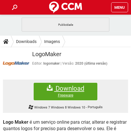
MENU
INÍCIO
JOGOS
WHATSAPP
DICAS
Downloads
Imagens
CELULAR
FACEBOOK
JOGOS
WHATSAPP
DOWNLOADS
LogoMaker
OUTLOOK
EXCEL
CELULAR
FACEBOOK
INSTAGRAM
JOGOS
GMAIL
WHATSAPP
Editor:
logomaker
Versão:
2020 (última versão)
FÓRUM
OUTLOOK
EXCEL
GUIA DE COMPRAS
CELULAR
FACEBOOK
INSTAGRAM
JOGOS
GMAIL
WHATSAPP
GLOSSÁRIO
OUTLOOK
EXCEL
Download
GUIA DE COMPRAS
CELULAR
FACEBOOK
INSTAGRAM
JOGOS
GMAIL
WHATSAPP
Freeware
OUTLOOK
EXCEL
GUIA DE COMPRAS
CELULAR
FACEBOOK
Windows 7 Windows 8 Windows 10
-
Português
INSTAGRAM
GMAIL
OUTLOOK
EXCEL
GUIA DE COMPRAS
Logo Maker
é um serviço online para criar, alterar e registrar
INSTAGRAM
GMAIL
quantos logos for preciso para desenvolver o seu. Ele é