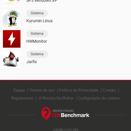
SP3 Windows XP
Sistema
Kurumin Linux
Sistema
HWMonitor
Sistema
Jarfix
Equipe
Termos de uso
Política de Privacidade
Contato
Regulamento
A Revista Da Mulher
Configuração de cookies
saude.ccm.net