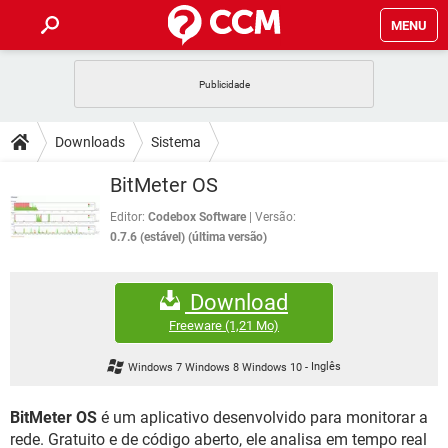
MENU
INÍCIO
JOGOS
WHATSAPP
DICAS
Downloads
Sistema
CELULAR
FACEBOOK
JOGOS
WHATSAPP
DOWNLOADS
BitMeter OS
OUTLOOK
EXCEL
CELULAR
FACEBOOK
INSTAGRAM
JOGOS
GMAIL
WHATSAPP
Editor:
Codebox Software
Versão:
FÓRUM
OUTLOOK
EXCEL
0.7.6 (estável) (última versão)
GUIA DE COMPRAS
CELULAR
FACEBOOK
INSTAGRAM
JOGOS
GMAIL
WHATSAPP
GLOSSÁRIO
OUTLOOK
EXCEL
Download
GUIA DE COMPRAS
CELULAR
FACEBOOK
INSTAGRAM
JOGOS
GMAIL
WHATSAPP
Freeware
(1,21 Mo)
OUTLOOK
EXCEL
GUIA DE COMPRAS
CELULAR
FACEBOOK
Windows 7 Windows 8 Windows 10
-
Inglês
INSTAGRAM
GMAIL
OUTLOOK
EXCEL
GUIA DE COMPRAS
BitMeter OS
é um aplicativo desenvolvido para monitorar a
INSTAGRAM
GMAIL
rede. Gratuito e de código aberto, ele analisa em tempo real