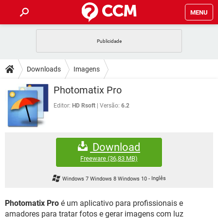
MENU
INÍCIO
JOGOS
WHATSAPP
DICAS
Downloads
Imagens
CELULAR
FACEBOOK
JOGOS
WHATSAPP
DOWNLOADS
Photomatix Pro
OUTLOOK
EXCEL
CELULAR
FACEBOOK
INSTAGRAM
JOGOS
GMAIL
WHATSAPP
Editor:
HD Rsoft
Versão:
6.2
FÓRUM
OUTLOOK
EXCEL
GUIA DE COMPRAS
CELULAR
FACEBOOK
INSTAGRAM
JOGOS
GMAIL
WHATSAPP
GLOSSÁRIO
OUTLOOK
EXCEL
Download
GUIA DE COMPRAS
CELULAR
FACEBOOK
INSTAGRAM
JOGOS
GMAIL
WHATSAPP
Freeware
(36,83 MB)
OUTLOOK
EXCEL
GUIA DE COMPRAS
CELULAR
FACEBOOK
Windows 7 Windows 8 Windows 10
-
Inglês
INSTAGRAM
GMAIL
OUTLOOK
EXCEL
GUIA DE COMPRAS
Photomatix Pro
é um aplicativo para profissionais e
INSTAGRAM
GMAIL
amadores para tratar fotos e gerar imagens com luz