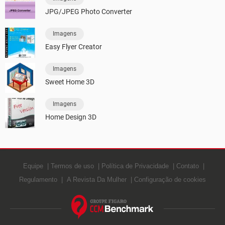
JPG/JPEG Photo Converter
Imagens
Easy Flyer Creator
Imagens
Sweet Home 3D
Imagens
Home Design 3D
Equipe
Termos de uso
Política de Privacidade
Contato
Regulamento
A Revista Da Mulher
Configuração de cookies