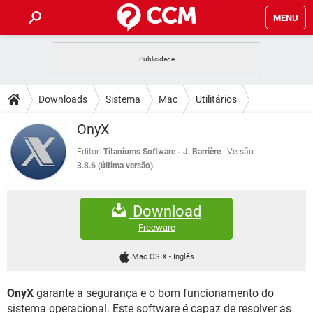
MENU
INÍCIO
JOGOS
WHATSAPP
DICAS
Downloads
Sistema
Mac
Utilitários
CELULAR
FACEBOOK
JOGOS
WHATSAPP
DOWNLOADS
OnyX
OUTLOOK
EXCEL
CELULAR
FACEBOOK
INSTAGRAM
JOGOS
GMAIL
WHATSAPP
Editor:
Titaniums Software - J. Barrière
Versão:
FÓRUM
OUTLOOK
EXCEL
3.8.6 (última versão)
GUIA DE COMPRAS
CELULAR
FACEBOOK
INSTAGRAM
JOGOS
GMAIL
WHATSAPP
GLOSSÁRIO
OUTLOOK
EXCEL
Download
GUIA DE COMPRAS
CELULAR
FACEBOOK
INSTAGRAM
JOGOS
GMAIL
WHATSAPP
Freeware
OUTLOOK
EXCEL
GUIA DE COMPRAS
CELULAR
FACEBOOK
Mac OS X
-
Inglês
INSTAGRAM
GMAIL
OUTLOOK
EXCEL
GUIA DE COMPRAS
OnyX
garante a segurança e o bom funcionamento do
INSTAGRAM
GMAIL
sistema operacional. Este software é capaz de resolver as