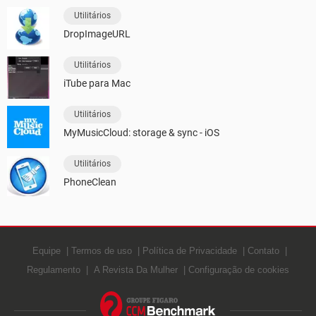
Utilitários
DropImageURL
Utilitários
iTube para Mac
Utilitários
MyMusicCloud: storage & sync - iOS
Utilitários
PhoneClean
Equipe
Termos de uso
Política de Privacidade
Contato
Regulamento
A Revista Da Mulher
Configuração de cookies