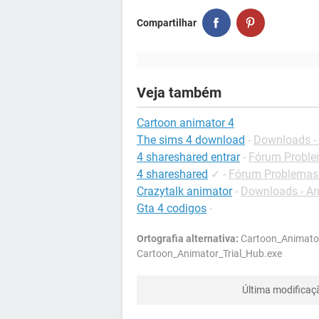
Compartilhar
Veja também
Cartoon animator 4
The sims 4 download
-
Downloads -
4 shareshared entrar
-
Fórum Proble
4 shareshared
✓
-
Fórum Problemas 
Crazytalk animator
-
Downloads - A
Gta 4 codigos
-
Ortografia alternativa:
Cartoon_Animator
Cartoon_Animator_Trial_Hub.exe
Última modificaç