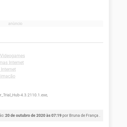
 Videogames
mas Internet
Internet
nimação
_Trial_Hub-4.3.2110.1.exe,
ão:
20 de outubro de 2020 às 07:19
por
Bruna de França
.