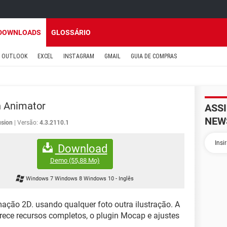
DOWNLOADS
GLOSSÁRIO
OUTLOOK
EXCEL
INSTAGRAM
GMAIL
GUIA DE COMPRAS
n Animator
ASS
NEW
usion
Versão:
4.3.2110.1
Download
Demo
(55,88 Mo)
Windows 7 Windows 8 Windows 10
-
Inglês
mação 2D. usando qualquer foto outra ilustração. A
erece recursos completos, o plugin Mocap e ajustes