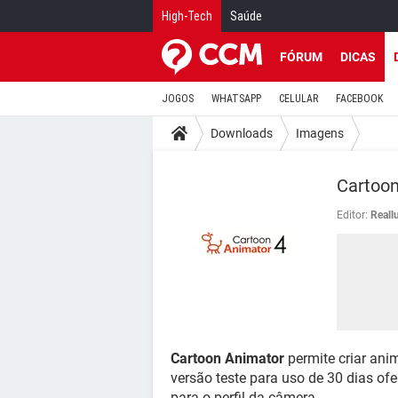
High-Tech
Saúde
FÓRUM
DICAS
JOGOS
WHATSAPP
CELULAR
FACEBOOK
Downloads
Imagens
Cartoo
Editor:
Reall
Cartoon Animator
permite criar ani
versão teste para uso de 30 dias of
para o perfil da câmera.