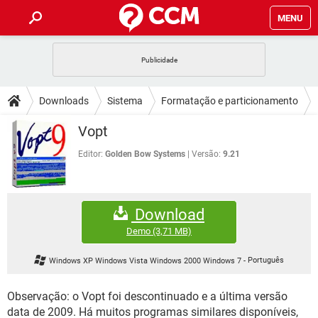
MENU
INÍCIO
JOGOS
WHATSAPP
DICAS
Downloads
Sistema
Formatação e particionamento
CELULAR
FACEBOOK
JOGOS
WHATSAPP
DOWNLOADS
Vopt
OUTLOOK
EXCEL
CELULAR
FACEBOOK
INSTAGRAM
JOGOS
GMAIL
WHATSAPP
Editor:
Golden Bow Systems
Versão:
9.21
FÓRUM
OUTLOOK
EXCEL
GUIA DE COMPRAS
CELULAR
FACEBOOK
INSTAGRAM
JOGOS
GMAIL
WHATSAPP
GLOSSÁRIO
OUTLOOK
EXCEL
Download
GUIA DE COMPRAS
CELULAR
FACEBOOK
INSTAGRAM
JOGOS
GMAIL
WHATSAPP
Demo
(3,71 MB)
OUTLOOK
EXCEL
GUIA DE COMPRAS
CELULAR
FACEBOOK
Windows XP Windows Vista Windows 2000 Windows 7
-
Português
INSTAGRAM
GMAIL
OUTLOOK
EXCEL
GUIA DE COMPRAS
Observação: o Vopt foi descontinuado e a última versão
INSTAGRAM
GMAIL
data de 2009. Há muitos programas similares disponíveis,