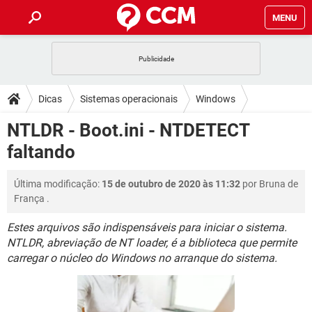
MENU
INÍCIO
JOGOS
WHATSAPP
DICAS
Dicas
Sistemas operacionais
Windows
CELULAR
FACEBOOK
JOGOS
WHATSAPP
DOWNLOADS
NTLDR - Boot.ini - NTDETECT
OUTLOOK
EXCEL
CELULAR
FACEBOOK
faltando
INSTAGRAM
JOGOS
GMAIL
WHATSAPP
FÓRUM
OUTLOOK
EXCEL
GUIA DE COMPRAS
CELULAR
FACEBOOK
Última modificação:
15 de outubro de 2020 às 11:32
por
Bruna de
INSTAGRAM
JOGOS
GMAIL
WHATSAPP
GLOSSÁRIO
OUTLOOK
França
.
EXCEL
GUIA DE COMPRAS
CELULAR
FACEBOOK
INSTAGRAM
JOGOS
GMAIL
WHATSAPP
Estes arquivos são indispensáveis para iniciar o sistema.
OUTLOOK
EXCEL
NTLDR, abreviação de NT loader, é a biblioteca que permite
GUIA DE COMPRAS
CELULAR
FACEBOOK
carregar o núcleo do Windows no arranque do sistema.
INSTAGRAM
GMAIL
OUTLOOK
EXCEL
GUIA DE COMPRAS
INSTAGRAM
GMAIL