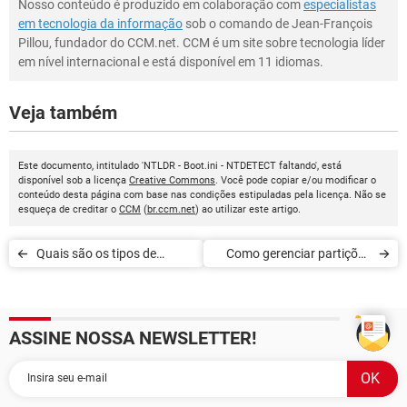
Nosso conteúdo é produzido em colaboração com
especialistas
em tecnologia da informação
sob o comando de Jean-François
Pillou, fundador do CCM.net. CCM é um site sobre tecnologia líder
em nível internacional e está disponível em 11 idiomas.
Veja também
Este documento, intitulado 'NTLDR - Boot.ini - NTDETECT faltando', está
disponível sob a licença
Creative Commons
. Você pode copiar e/ou modificar o
conteúdo desta página com base nas condições estipuladas pela licença. Não se
esqueça de creditar o
CCM
(
br.ccm.net
) ao utilizar este artigo.
Quais são os tipos de
Como gerenciar partições
formatação para discos
no Windows
rígidos
ASSINE NOSSA NEWSLETTER!