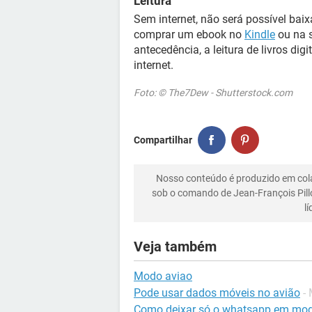
Leitura
Sem internet, não será possível ba
comprar um ebook no
Kindle
ou na s
antecedência, a leitura de livros dig
internet.
Foto: © The7Dew - Shutterstock.com
Compartilhar
Nosso conteúdo é produzido em co
sob o comando de Jean-François Pill
l
Veja também
Modo aviao
Pode usar dados móveis no avião
-
Como deixar só o whatsapp em mod