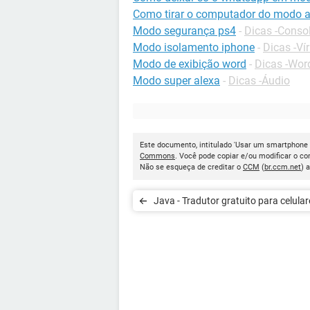
Como tirar o computador do modo a
Modo segurança ps4
-
Dicas -Conso
Modo isolamento iphone
-
Dicas -Ví
Modo de exibição word
-
Dicas -Wor
Modo super alexa
-
Dicas -Áudio
Este documento, intitulado 'Usar um smartphone o
Commons
. Você pode copiar e/ou modificar o c
Não se esqueça de creditar o
CCM
(
br.ccm.net
) 
Java - Tradutor gratuito para celular