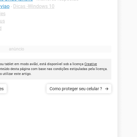
viao
-
Dicas -Windows 10
les
rus
d
u tablet em modo avião', está disponível sob a licença
Creative
onteúdo desta página com base nas condições estipuladas pela licença.
ao utilizar este artigo.
es
Como proteger seu celular ?