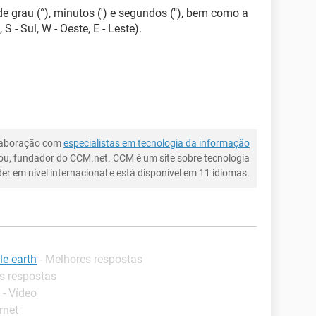
de grau (°), minutos (') e segundos ("), bem como a
S - Sul, W - Oeste, E - Leste).
laboração com
especialistas em tecnologia da informação
ou, fundador do CCM.net. CCM é um site sobre tecnologia
íder em nível internacional e está disponível em 11 idiomas.
e earth
- Melhores respostas
s respostas
- Vídeo
rnet