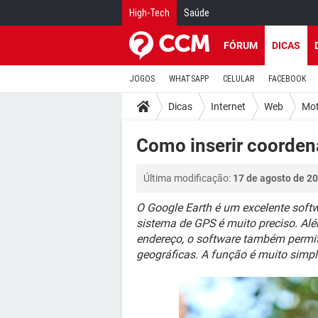
High-Tech
Saúde
FÓRUM
DICAS
JOGOS
WHATSAPP
CELULAR
FACEBOOK
Dicas
Internet
Web
Mot
Como inserir coorden
Última modificação:
17 de agosto de 20
O Google Earth é um excelente softw
sistema de GPS é muito preciso. A
endereço, o software também permit
geográficas. A função é muito simple