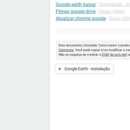
Google earth baixar
-
Downloads - In
Filmes google drive
-
Dicas -Vídeo
Atualizar chrome google
-
Dicas -Ch
Este documento, intitulado 'Como inserir coorden
Commons
. Você pode copiar e/ou modificar o c
Não se esqueça de creditar o
CCM
(
br.ccm.net
) 
Google Earth - Instalação