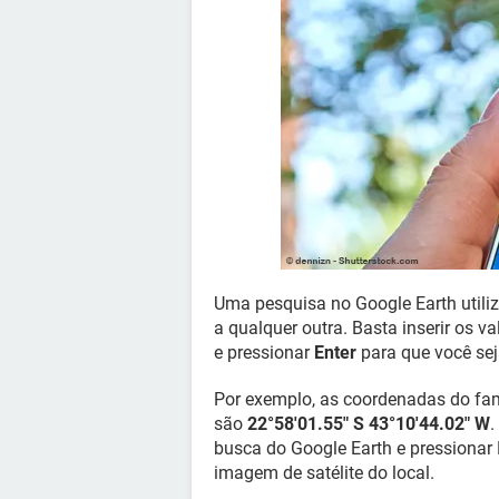
Uma pesquisa no Google Earth utili
a qualquer outra. Basta inserir os v
e pressionar
Enter
para que você sej
Por exemplo, as coordenadas do fam
são
22°58'01.55" S 43°10'44.02" W
.
busca do Google Earth e pressionar 
imagem de satélite do local.