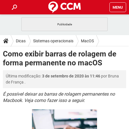
MENU
INÍCIO
JOGOS
WHATSAPP
DICAS
Dicas
Sistemas operacionais
MacOS
CELULAR
FACEBOOK
JOGOS
WHATSAPP
DOWNLOADS
Como exibir barras de rolagem de
OUTLOOK
EXCEL
CELULAR
FACEBOOK
forma permanente no macOS
INSTAGRAM
JOGOS
GMAIL
WHATSAPP
FÓRUM
OUTLOOK
EXCEL
GUIA DE COMPRAS
CELULAR
FACEBOOK
Última modificação:
3 de setembro de 2020 às 11:46
por
Bruna
INSTAGRAM
JOGOS
GMAIL
WHATSAPP
GLOSSÁRIO
OUTLOOK
de França
.
EXCEL
GUIA DE COMPRAS
CELULAR
FACEBOOK
INSTAGRAM
JOGOS
GMAIL
WHATSAPP
É possível deixar as barras de rolagem permanentes no
OUTLOOK
EXCEL
Macbook. Veja como fazer isso a seguir.
GUIA DE COMPRAS
CELULAR
FACEBOOK
INSTAGRAM
GMAIL
OUTLOOK
EXCEL
GUIA DE COMPRAS
INSTAGRAM
GMAIL