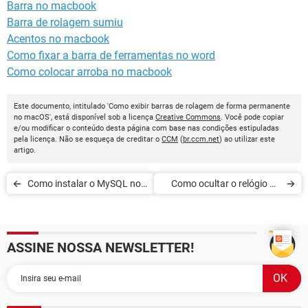
Barra no macbook
Barra de rolagem sumiu
Acentos no macbook
Como fixar a barra de ferramentas no word
Como colocar arroba no macbook
Este documento, intitulado 'Como exibir barras de rolagem de forma permanente
no macOS', está disponível sob a licença
Creative Commons
. Você pode copiar
e/ou modificar o conteúdo desta página com base nas condições estipuladas
pela licença. Não se esqueça de creditar o
CCM
(
br.ccm.net
) ao utilizar este
artigo.
Como instalar o MySQL no
Como ocultar o relógio na
Mac OS X
barra de menus no MacOS
X
ASSINE NOSSA NEWSLETTER!