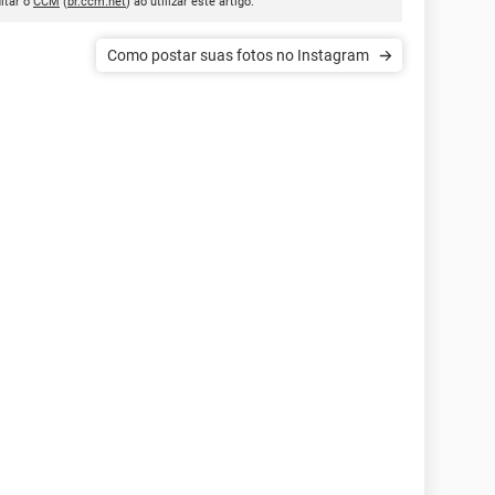
itar o
CCM
(
br.ccm.net
) ao utilizar este artigo.
Como postar suas fotos no Instagram