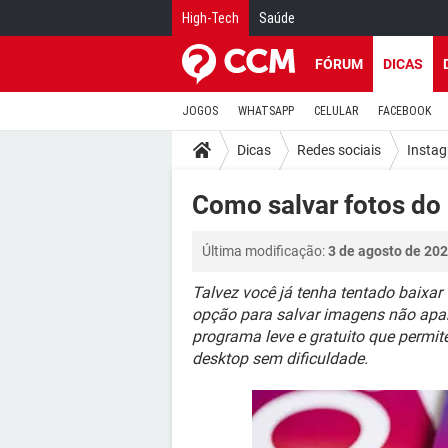
High-Tech
Saúde
FÓRUM
DICAS
JOGOS
WHATSAPP
CELULAR
FACEBOOK
Dicas
Redes sociais
Insta
Como salvar fotos do
Última modificação:
3 de agosto de 202
Talvez você já tenha tentado baixar
opção para salvar imagens não apar
programa leve e gratuito que permit
desktop sem dificuldade.