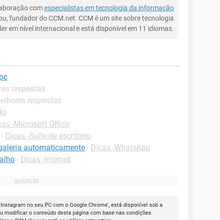
laboração com
especialistas em tecnologia da informação
ou, fundador do CCM.net. CCM é um site sobre tecnologia
íder em nível internacional e está disponível em 11 idiomas.
pc
res respostas
Melhores respostas
do
cas -Microsoft Office
-
Dicas -Suíte de escritório
galeria automaticamente
-
Dicas -WhatsApp
balho
-
Dicas -Internet
o Instagram no seu PC com o Google Chrome', está disponível sob a
ou modificar o conteúdo desta página com base nas condições