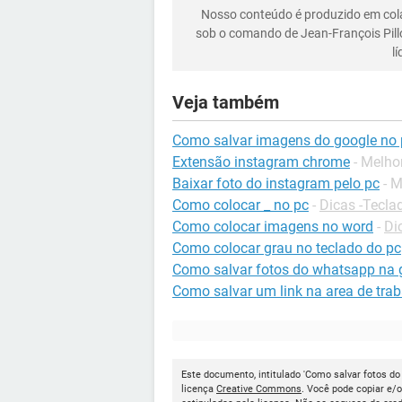
Nosso conteúdo é produzido em co
sob o comando de Jean-François Pill
l
Veja também
Como salvar imagens do google no 
Extensão instagram chrome
- Melho
Baixar foto do instagram pelo pc
- 
Como colocar _ no pc
-
Dicas -Tecla
Como colocar imagens no word
-
Di
Como colocar grau no teclado do pc
Como salvar fotos do whatsapp na 
Como salvar um link na area de tra
Este documento, intitulado 'Como salvar fotos d
licença
Creative Commons
. Você pode copiar e/