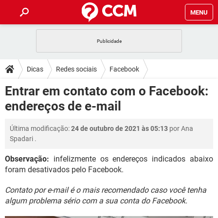
MENU
INÍCIO
JOGOS
WHATSAPP
DICAS
Dicas
Redes sociais
Facebook
CELULAR
FACEBOOK
JOGOS
WHATSAPP
DOWNLOADS
Entrar em contato com o Facebook:
OUTLOOK
EXCEL
CELULAR
FACEBOOK
endereços de e-mail
INSTAGRAM
JOGOS
GMAIL
WHATSAPP
FÓRUM
OUTLOOK
EXCEL
GUIA DE COMPRAS
CELULAR
FACEBOOK
Última modificação:
24 de outubro de 2021 às 05:13
por
Ana
INSTAGRAM
JOGOS
GMAIL
WHATSAPP
GLOSSÁRIO
OUTLOOK
Spadari
.
EXCEL
GUIA DE COMPRAS
CELULAR
FACEBOOK
INSTAGRAM
JOGOS
GMAIL
WHATSAPP
Observação:
infelizmente os endereços indicados abaixo
OUTLOOK
EXCEL
foram desativados pelo Facebook.
GUIA DE COMPRAS
CELULAR
FACEBOOK
INSTAGRAM
GMAIL
OUTLOOK
EXCEL
Contato por e-mail é o mais recomendado caso você tenha
GUIA DE COMPRAS
algum problema sério com a sua conta do Facebook.
INSTAGRAM
GMAIL