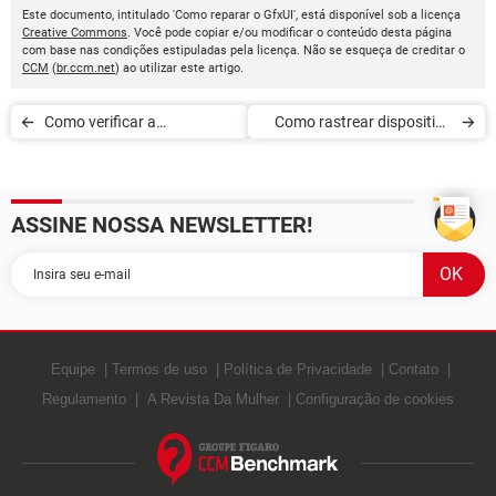
Este documento, intitulado 'Como reparar o GfxUI', está disponível sob a licença
Creative Commons
. Você pode copiar e/ou modificar o conteúdo desta página
com base nas condições estipuladas pela licença. Não se esqueça de creditar o
CCM
(
br.ccm.net
) ao utilizar este artigo.
Como verificar a
Como rastrear dispositivo
vulnerabilidade de objetos
ou pessoa pelo número de
conectados com o
telefone
ASSINE NOSSA NEWSLETTER!
BullGuard IoT Scanner
Equipe
Termos de uso
Política de Privacidade
Contato
Regulamento
A Revista Da Mulher
Configuração de cookies