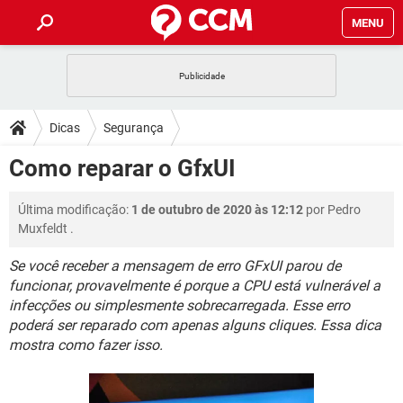
MENU
INÍCIO
JOGOS
WHATSAPP
DICAS
Dicas
Segurança
CELULAR
FACEBOOK
JOGOS
WHATSAPP
DOWNLOADS
Como reparar o GfxUI
OUTLOOK
EXCEL
CELULAR
FACEBOOK
INSTAGRAM
JOGOS
GMAIL
WHATSAPP
FÓRUM
Última modificação:
1 de outubro de 2020 às 12:12
por
Pedro
OUTLOOK
EXCEL
GUIA DE COMPRAS
CELULAR
FACEBOOK
Muxfeldt
.
INSTAGRAM
JOGOS
GMAIL
WHATSAPP
GLOSSÁRIO
OUTLOOK
EXCEL
Se você receber a mensagem de erro GFxUI parou de
GUIA DE COMPRAS
CELULAR
FACEBOOK
funcionar, provavelmente é porque a CPU está vulnerável a
INSTAGRAM
JOGOS
GMAIL
WHATSAPP
OUTLOOK
EXCEL
infecções ou simplesmente sobrecarregada. Esse erro
GUIA DE COMPRAS
CELULAR
FACEBOOK
poderá ser reparado com apenas alguns cliques. Essa dica
INSTAGRAM
GMAIL
mostra como fazer isso.
OUTLOOK
EXCEL
GUIA DE COMPRAS
INSTAGRAM
GMAIL