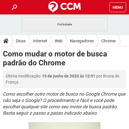
MENU
INÍCIO
JOGOS
WHATSAPP
DICAS
Dicas
Internet
Web
Navegadores
Chrome
CELULAR
FACEBOOK
JOGOS
WHATSAPP
DOWNLOADS
Como mudar o motor de busca
OUTLOOK
EXCEL
CELULAR
FACEBOOK
padrão do Chrome
INSTAGRAM
JOGOS
GMAIL
WHATSAPP
FÓRUM
OUTLOOK
EXCEL
GUIA DE COMPRAS
CELULAR
FACEBOOK
Última modificação:
15 de junho de 2020 às 12:51
por
Bruna de
INSTAGRAM
JOGOS
GMAIL
WHATSAPP
GLOSSÁRIO
OUTLOOK
França
.
EXCEL
GUIA DE COMPRAS
CELULAR
FACEBOOK
INSTAGRAM
JOGOS
GMAIL
WHATSAPP
Como escolher outro motor de busca no Google Chrome que
OUTLOOK
EXCEL
não seja o Google? O procedimento é fácil e você pode
GUIA DE COMPRAS
CELULAR
FACEBOOK
escolher qualquer site como seu motor de busca padrão.
INSTAGRAM
GMAIL
OUTLOOK
EXCEL
Basta seguir o passo a passo indicado abaixo.
GUIA DE COMPRAS
INSTAGRAM
GMAIL