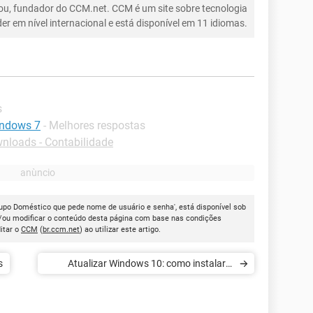
ou, fundador do CCM.net. CCM é um site sobre tecnologia
íder em nível internacional e está disponível em 11 idiomas.
s
indows 7
- Melhores respostas
nloads - Contabilidade
upo Doméstico que pede nome de usuário e senha', está disponível sob
e/ou modificar o conteúdo desta página com base nas condições
itar o
CCM
(
br.ccm.net
) ao utilizar este artigo.
s
Atualizar Windows 10: como instalar a
última atualização (21H1)