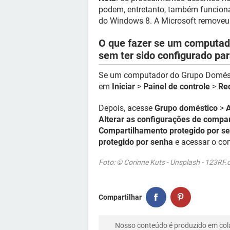
podem, entretanto, também funciona
do Windows 8. A Microsoft removeu
O que fazer se um computad
sem ter sido configurado par
Se um computador do Grupo Domésti
em
Iniciar
>
Painel de controle
>
Red
Depois, acesse
Grupo doméstico
>
A
Alterar as configurações de compa
Compartilhamento protegido por s
protegido por senha
e acessar o co
Foto: © Corinne Kuts - Unsplash - 123RF
Compartilhar
Nosso conteúdo é produzido em co