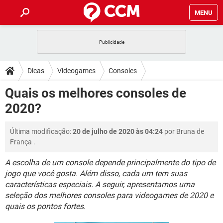
MENU
INÍCIO
JOGOS
WHATSAPP
DICAS
Dicas
Videogames
Consoles
CELULAR
FACEBOOK
JOGOS
WHATSAPP
DOWNLOADS
Quais os melhores consoles de
OUTLOOK
EXCEL
CELULAR
FACEBOOK
2020?
INSTAGRAM
JOGOS
GMAIL
WHATSAPP
FÓRUM
OUTLOOK
EXCEL
GUIA DE COMPRAS
CELULAR
FACEBOOK
Última modificação:
20 de julho de 2020 às 04:24
por
Bruna de
INSTAGRAM
JOGOS
GMAIL
WHATSAPP
GLOSSÁRIO
OUTLOOK
França
.
EXCEL
GUIA DE COMPRAS
CELULAR
FACEBOOK
INSTAGRAM
JOGOS
GMAIL
WHATSAPP
A escolha de um console depende principalmente do tipo de
OUTLOOK
EXCEL
jogo que você gosta. Além disso, cada um tem suas
GUIA DE COMPRAS
CELULAR
FACEBOOK
características especiais. A seguir, apresentamos uma
INSTAGRAM
GMAIL
OUTLOOK
EXCEL
seleção dos melhores consoles para videogames de 2020 e
GUIA DE COMPRAS
quais os pontos fortes.
INSTAGRAM
GMAIL