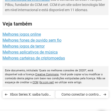
Pillou, fundador do CCM.net. CCM é um site sobre tecnologia líder
em nível internacional e está disponível em 11 idiomas.
Veja também
Melhores jogos online
Melhores fones de ouvido sem fio
Melhores jogos de terror
Melhores aplicativos de música
Melhores carteiras de criptomoedas
Este documento, intitulado 'Quais os melhores consoles de 2020?', está
disponível sob a licença
Creative Commons
. Você pode copiar e/ou modificar o
conteúdo desta página com base nas condições estipuladas pela licença. Não se
esqueça de creditar o
CCM
(
br.ccm.net
) ao utilizar este artigo.
Xbox Series X: saiba tudo
Como conectar o controle
sobre o novo console
do Xbox One ao Series X/S