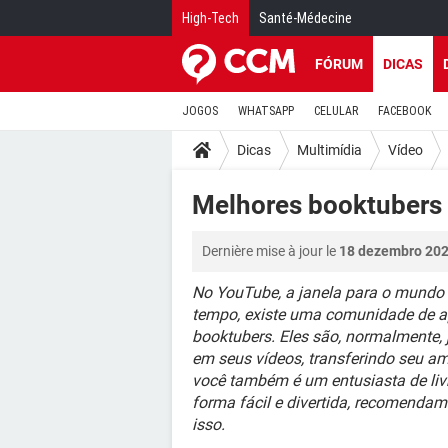
High-Tech
Santé-Médecine
FÓRUM
DICAS
JOGOS
WHATSAPP
CELULAR
FACEBOOK
Dicas
Multimídia
Vídeo
Melhores booktubers
Dernière mise à jour le
18 dezembro 202
No YouTube, a janela para o mundo 
tempo, existe uma comunidade de ap
booktubers. Eles são, normalmente, 
em seus vídeos, transferindo seu am
você também é um entusiasta de liv
forma fácil e divertida, recomenda
isso.