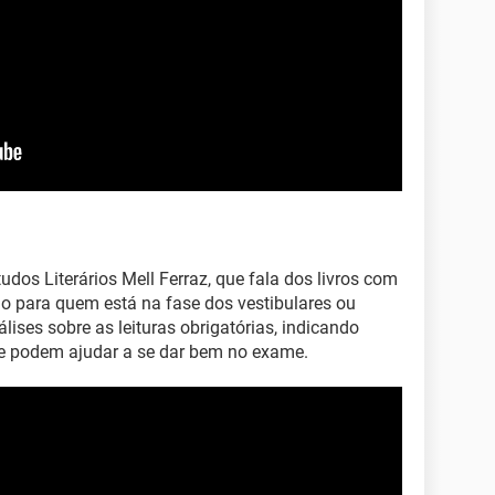
tudos Literários Mell Ferraz, que fala dos livros com
ado para quem está na fase dos vestibulares ou
ises sobre as leituras obrigatórias, indicando
e podem ajudar a se dar bem no exame.