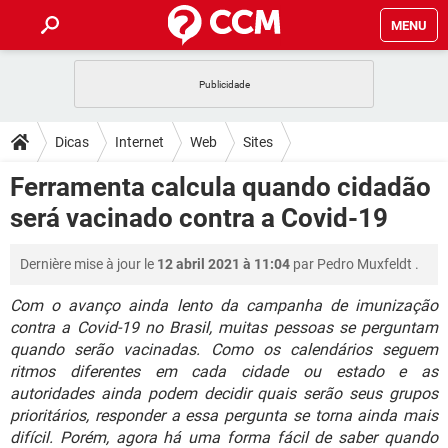
MENU
INÍCIO
JOGOS
WHATSAPP
DICAS
Dicas
Internet
Web
Sites
CELULAR
FACEBOOK
JOGOS
WHATSAPP
DOWNLOADS
Ferramenta calcula quando cidadão
OUTLOOK
EXCEL
CELULAR
FACEBOOK
será vacinado contra a Covid-19
INSTAGRAM
JOGOS
GMAIL
WHATSAPP
FÓRUM
OUTLOOK
EXCEL
GUIA DE COMPRAS
CELULAR
FACEBOOK
Dernière mise à jour le
12 abril 2021 à 11:04
par
Pedro Muxfeldt
.
INSTAGRAM
JOGOS
GMAIL
WHATSAPP
GLOSSÁRIO
OUTLOOK
EXCEL
GUIA DE COMPRAS
CELULAR
FACEBOOK
Com o avanço ainda lento da campanha de imunização
INSTAGRAM
JOGOS
GMAIL
WHATSAPP
contra a Covid-19 no Brasil, muitas pessoas se perguntam
OUTLOOK
EXCEL
quando serão vacinadas. Como os calendários seguem
GUIA DE COMPRAS
CELULAR
FACEBOOK
ritmos diferentes em cada cidade ou estado e as
INSTAGRAM
GMAIL
OUTLOOK
EXCEL
autoridades ainda podem decidir quais serão seus grupos
GUIA DE COMPRAS
prioritários, responder a essa pergunta se torna ainda mais
INSTAGRAM
GMAIL
difícil. Porém, agora há uma forma fácil de saber quando