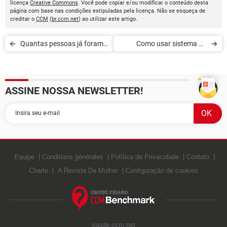
licença
Creative Commons
. Você pode copiar e/ou modificar o conteúdo desta
página com base nas condições estipuladas pela licença. Não se esqueça de
creditar o
CCM
(
br.ccm.net
) ao utilizar este artigo.
Quantas pessoas já foram
Como usar sistema do
vacinadas contra Covid no
Banco Central e ver se você
mundo
tem dinheiro a receber de
ASSINE NOSSA NEWSLETTER!
bancos
Equipe
Conditions générales
Política de Privacidade
Contato
Charte
A Revista Da Mulher
Configuração de cookies
saude.ccm.net