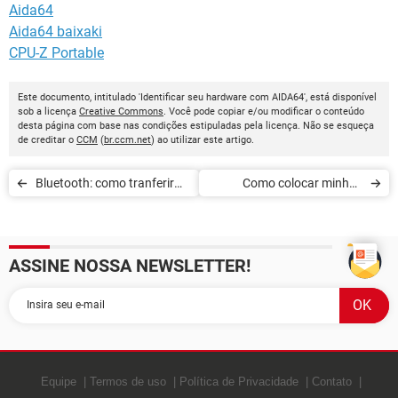
Aida64
Aida64 baixaki
CPU-Z Portable
Este documento, intitulado 'Identificar seu hardware com AIDA64', está disponível
sob a licença
Creative Commons
. Você pode copiar e/ou modificar o conteúdo
desta página com base nas condições estipuladas pela licença. Não se esqueça
de creditar o
CCM
(
br.ccm.net
) ao utilizar este artigo.
Bluetooth: como tranferir
Como colocar minhas
arquivos do celular para o
músicas no pendrive
PC
ASSINE NOSSA NEWSLETTER!
Equipe
Termos de uso
Política de Privacidade
Contato