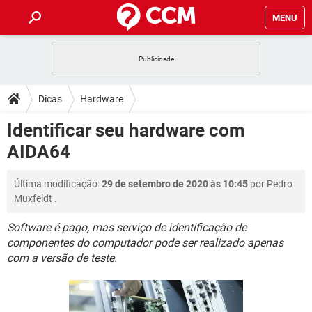
MENU
INÍCIO
JOGOS
WHATSAPP
DICAS
Dicas
Hardware
CELULAR
FACEBOOK
JOGOS
WHATSAPP
DOWNLOADS
Identificar seu hardware com
OUTLOOK
EXCEL
CELULAR
FACEBOOK
AIDA64
INSTAGRAM
JOGOS
GMAIL
WHATSAPP
FÓRUM
OUTLOOK
EXCEL
GUIA DE COMPRAS
CELULAR
FACEBOOK
Última modificação:
29 de setembro de 2020 às 10:45
por
Pedro
INSTAGRAM
JOGOS
GMAIL
WHATSAPP
GLOSSÁRIO
OUTLOOK
Muxfeldt
.
EXCEL
GUIA DE COMPRAS
CELULAR
FACEBOOK
INSTAGRAM
JOGOS
GMAIL
WHATSAPP
Software é pago, mas serviço de identificação de
OUTLOOK
EXCEL
componentes do computador pode ser realizado apenas
GUIA DE COMPRAS
CELULAR
FACEBOOK
com a versão de teste.
INSTAGRAM
GMAIL
OUTLOOK
EXCEL
GUIA DE COMPRAS
INSTAGRAM
GMAIL