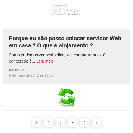
GUIA DE COMPRAS
Porque eu não posso colocar servidor Web
em casa ? O que é alojamento ?
Como pudemos ver nesta dica, seu computador está
conectado à...
Leia mais
Alojamento
9 de maio de 2012 às 12:38
1
2
3
4
5