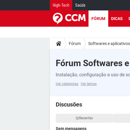
High-Tech
Saúde
FÓRUM
DICAS
Fórum
Softwares e aplicativos
Fórum Softwares e 
Instalação, configuração e uso de so
Ver categorias
Ver temas
Discusões
Recentes
Sem mensagens