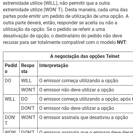
extremidade utilize (WILL), não permitir que a outra
extremidade utilize (WON' T). Desta maneira, cada uma das
partes pode emitir um pedido de utilização de uma opção. A
outra parte deverá, então, responder se aceita ou não a
utilização da opção. Se o pedido se referir a uma
desativação de opção, o destinatário do pedido não deve
recusar para ser totalmente compatível com o modelo
NVT
:
A negociação das opções Telnet
Pedid
Respo
Interpretação
o
sta
DO
WILL
O emissor começa utilizando a opção
WON'T
O emissor não deve utilizar a opção
WILL
DO
O emissor começa utilizando a opção, após 
DON'T
O emissor não deve utilizar a opção
DON'
WON'T
O emissor assinala que desativou a opção
T
WON'
DON'T
O emissor assinala que o emissor deve desa