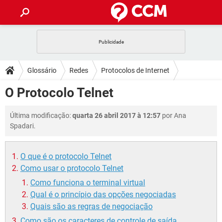
INÍCIO
JOGOS
WHATSAPP
DICAS
Glossário
Redes
Protocolos de Internet
CELULAR
FACEBOOK
JOGOS
WHATSAPP
DOWNLOADS
O Protocolo Telnet
OUTLOOK
EXCEL
CELULAR
FACEBOOK
INSTAGRAM
JOGOS
GMAIL
WHATSAPP
FÓRUM
Última modificação:
quarta 26 abril 2017 à 12:57
por Ana
OUTLOOK
EXCEL
GUIA DE COMPRAS
CELULAR
FACEBOOK
Spadari.
INSTAGRAM
JOGOS
GMAIL
WHATSAPP
GLOSSÁRIO
OUTLOOK
EXCEL
GUIA DE COMPRAS
CELULAR
FACEBOOK
O que é o protocolo Telnet
INSTAGRAM
JOGOS
GMAIL
WHATSAPP
OUTLOOK
EXCEL
Como usar o protocolo Telnet
GUIA DE COMPRAS
CELULAR
FACEBOOK
Como funciona o terminal virtual
INSTAGRAM
GMAIL
OUTLOOK
EXCEL
Qual é o princípio das opções negociadas
GUIA DE COMPRAS
Quais são as regras de negociação
INSTAGRAM
GMAIL
Como são os caracteres de controle de saída