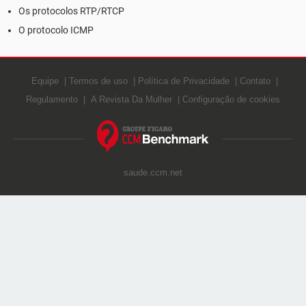
Os protocolos RTP/RTCP
O protocolo ICMP
Equipe
Termos de uso
Política de Privacidade
Contato
Regulamento
A Revista Da Mulher
Configuração de cookies
saude.ccm.net