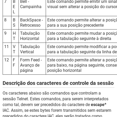
7
B
Bell -
Este comando permite emitir um sina
E
Campainha
visual sem alterar a posição do curso
L
8
B
BackSpace -
Este comando permite alterar a posiç
S
Retrocesso
para a sua posição precedente
9
H
Tabulação
Este comando permite mudar a posiç
T
Horizontal
para a tabulação seguinte à direita
11
V
Tabulação
Este comando permite modificar a po
T
Vertical
para a tabulação seguinte da linha de
12
F
Form Feed -
Este comando permite alterar a posiç
F
Avanço de
para baixo, na página seguinte, cons
página
posição horizontal
Descrição dos caracteres de controle da sessão
Os caracteres abaixo são comandos que controlam a
sessão Telnet. Estes comandos, para serem interpretados
como tal, devem ser precedidos do caractere de
escape*
IAC. Assim, se estes bytes forem transmitidos sem estarem
precedidos do caractere IAC, eles serão tratados como