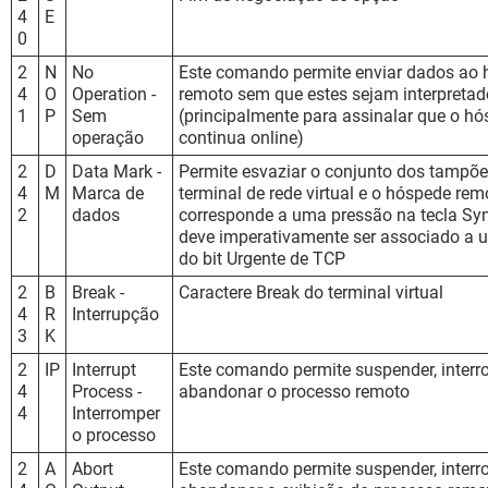
4
E
0
2
N
No
Este comando permite enviar dados ao
4
O
Operation -
remoto sem que estes sejam interpreta
1
P
Sem
(principalmente para assinalar que o hó
operação
continua online)
2
D
Data Mark -
Permite esvaziar o conjunto dos tampõe
4
M
Marca de
terminal de rede virtual e o hóspede rem
2
dados
corresponde a uma pressão na tecla Sy
deve imperativamente ser associado a
do bit Urgente de TCP
2
B
Break -
Caractere Break do terminal virtual
4
R
Interrupção
3
K
2
IP
Interrupt
Este comando permite suspender, inter
4
Process -
abandonar o processo remoto
4
Interromper
o processo
2
A
Abort
Este comando permite suspender, inter