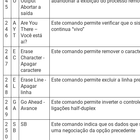
4
O
Output
abandonar a exibição do processo remo
5
Abortar a
saída
2
A
Are You
Este comando permite verificar que o si
4
Y
There –
continua “vivo”
6
T
Você está
ai?
2
E
Erase
Este comando permite remover o caract
4
C
Character -
7
Apagar
caractere
2
E
Erase Line -
Este comando permite excluir a linha pr
4
L
Apagar
8
linha
2
G
Go Ahead -
Este comando permite inverter o control
4
A
Avance
ligações half-duplex
9
2
S
SB
Este comando indica que os dados que
5
B
uma negociação da opção precedente
0