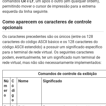
comandos
CR
e
LF
, um após o outro (em qualquer ordem),
permitindo mover o cursor de impressão para a extrema
esquerda da linha seguinte.
Como aparecem os caracteres de controle
opcionais
Os caracteres precedentes são os únicos (entre os 128
caracteres do código ASCII básico e os 128 caracteres do
código ASCII estendido) a possuir um significado específico
para o terminal de rede virtual. Os seguintes caracteres
podem, eventualmente, ter um significado num terminal de
rede virtual, mas não são necessariamente implementados:
Comandos de controle da exibição
Nú
C
Nome
Significado
m
ó
er
di
o
g
o