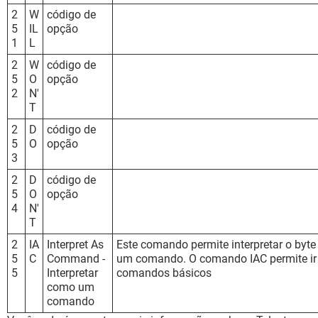
2
W
código de
5
IL
opção
1
L
2
W
código de
5
O
opção
2
N'
T
2
D
código de
5
O
opção
3
2
D
código de
5
O
opção
4
N'
T
2
IA
Interpret As
Este comando permite interpretar o byt
5
C
Command -
um comando. O comando IAC permite ir
5
Interpretar
comandos básicos
como um
comando