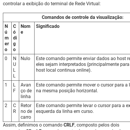
controlar a exibição do terminal de Rede Virtual:
Comandos de controle da visualização:
N
C
Nom
Significado
ú
ó
e
m
di
er
g
o
o
0
N
Nulo
Este comando permite enviar dados ao host 
U
eles sejam interpretados (principalmente para
L
host local continua online).
L
1
L
Avan
Este comando permite mover o cursor para a l
F
ço de
na mesma posição horizontal.
linha
2
C
Retor
Este comando permite levar o cursor para a e
R
no de
esquerda da linha em curso.
carro
Assim, definimos o comando
CRLF
, composto pelos dois