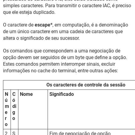
simples caracteres. Para transmitir o caractere IAC, é preciso
que ele esteja duplicado.
O caractere de
escape*
, em computação, é a denominação
de um único caractere em uma cadeia de caracteres que
altera o significado de seu sucessor.
Os comandos que correspondem a uma negociação de
opção devem ser seguidos de um byte que define a opção.
Estes comandos permitem interromper sinais, excluir
informações no cache do terminal, entre outras ações:
Os caracteres de controle da sessão
N
C
Nome
Significado
ú
ó
m
di
e
g
r
o
o
2
S
Fim de negociação de opção