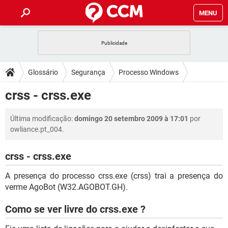
MENU
INÍCIO
JOGOS
WHATSAPP
DICAS
Glossário
Segurança
Processo Windows
CELULAR
FACEBOOK
JOGOS
WHATSAPP
DOWNLOADS
crss - crss.exe
OUTLOOK
EXCEL
CELULAR
FACEBOOK
INSTAGRAM
JOGOS
GMAIL
WHATSAPP
FÓRUM
Última modificação:
domingo 20 setembro 2009 à 17:01
por
OUTLOOK
EXCEL
GUIA DE COMPRAS
CELULAR
FACEBOOK
owliance.pt_004.
INSTAGRAM
JOGOS
GMAIL
WHATSAPP
GLOSSÁRIO
OUTLOOK
EXCEL
GUIA DE COMPRAS
CELULAR
FACEBOOK
crss - crss.exe
INSTAGRAM
JOGOS
GMAIL
WHATSAPP
OUTLOOK
EXCEL
A presença do processo crss.exe (crss) trai a presença do
GUIA DE COMPRAS
CELULAR
FACEBOOK
verme AgoBot (W32.AGOBOT.GH).
INSTAGRAM
GMAIL
OUTLOOK
EXCEL
GUIA DE COMPRAS
Como se ver livre do crss.exe ?
INSTAGRAM
GMAIL