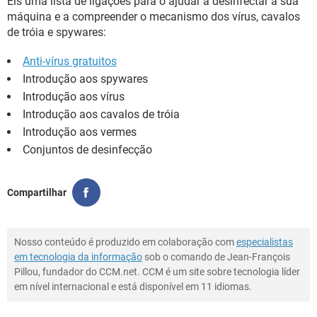
Eis uma lista de ligações para o ajudar a desinfectar a sua
GUIA DE COMPRAS
máquina e a compreender o mecanismo dos vírus, cavalos
de tróia e spywares:
Anti-vírus gratuitos
Introdução aos spywares
Introdução aos vírus
Introdução aos cavalos de tróia
Introdução aos vermes
Conjuntos de desinfecção
Compartilhar
Nosso conteúdo é produzido em colaboração com
especialistas
em tecnologia da informação
sob o comando de Jean-François
Pillou, fundador do CCM.net. CCM é um site sobre tecnologia líder
em nível internacional e está disponível em 11 idiomas.