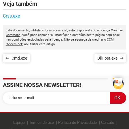
Veja também
Crss.exe
Este documento, intitulado 'crss - crss.exe', está disponível sob a licença
Creative
Commons
. Você pode copiar e/ou modificar o conteúdo desta página com base
nas condições estipuladas pela licença. Não se esqueça de creditar o
CCM
(
br.ccm.net
) ao utilizar este artigo.
Cmd.exe
DllHost.exe
ASSINE NOSSA NEWSLETTER!
Equipe
Termos de uso
Política de Privacidade
Contato