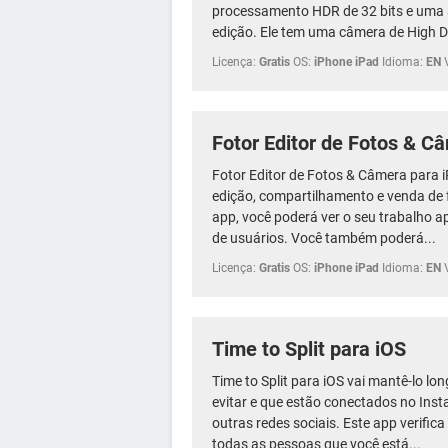
processamento HDR de 32 bits e uma
edição. Ele tem uma câmera de High 
Licença:
Gratis
OS:
iPhone iPad
Idioma:
EN
Fotor Editor de Fotos & C
Fotor Editor de Fotos & Câmera para 
edição, compartilhamento e venda de
app, você poderá ver o seu trabalho a
de usuários. Você também poderá...
Licença:
Gratis
OS:
iPhone iPad
Idioma:
EN
Time to Split para iOS
Time to Split para iOS vai mantê-lo lo
evitar e que estão conectados no Inst
outras redes sociais. Este app verifica
todas as pessoas que você está...