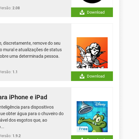
Versão:
2.08
Download
l e, discretamente, remove do seu
o mural e atualizações de status
sobre uma determinada pessoa.
Versão:
1.1
Download
ara iPhone e iPad
teligência para dispositivos
que obter água para o chuveiro do
ável dos esgotos que, ao
...
Versão:
1.9.2