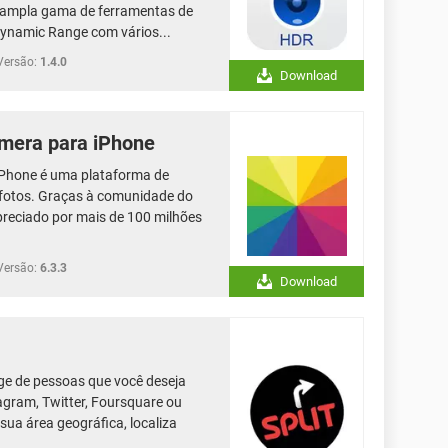
 ampla gama de ferramentas de
Dynamic Range com vários...
Versão:
1.4.0
Download
âmera para iPhone
iPhone é uma plataforma de
 fotos. Graças à comunidade do
preciado por mais de 100 milhões
Versão:
6.3.3
Download
nge de pessoas que você deseja
agram, Twitter, Foursquare ou
 sua área geográfica, localiza