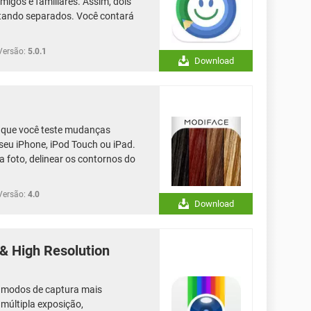
igos e familiares. Assim, dois
tando separados. Você contará
Versão:
5.0.1
Download
e que você teste mudanças
seu iPhone, iPod Touch ou iPad.
a foto, delinear os contornos do
Versão:
4.0
Download
& High Resolution
e modos de captura mais
últipla exposição,