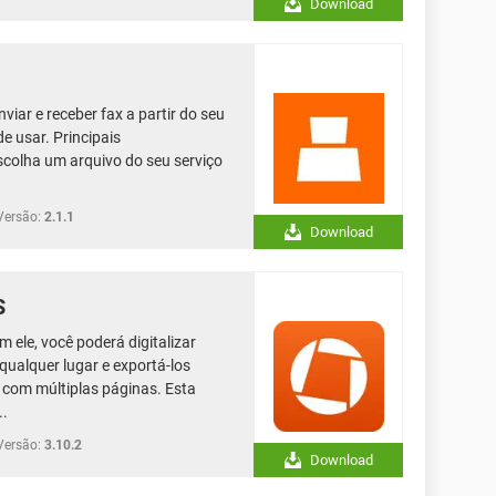
Download
viar e receber fax a partir do seu
de usar. Principais
scolha um arquivo do seu serviço
Versão:
2.1.1
Download
S
 ele, você poderá digitalizar
ualquer lugar e exportá-los
 com múltiplas páginas. Esta
..
Versão:
3.10.2
Download