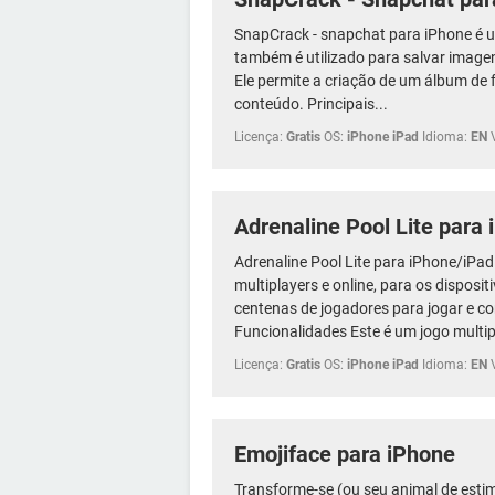
SnapCrack - snapchat para iPhone é um
também é utilizado para salvar imagen
Ele permite a criação de um álbum de f
conteúdo. Principais...
Licença:
Gratis
OS:
iPhone iPad
Idioma:
EN
Adrenaline Pool Lite para
Adrenaline Pool Lite para iPhone/iPad 
multiplayers e online, para os disposit
centenas de jogadores para jogar e co
Funcionalidades Este é um jogo multip
Licença:
Gratis
OS:
iPhone iPad
Idioma:
EN
Emojiface para iPhone
Transforme-se (ou seu animal de esti