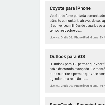
Coyote para iPhone
Você pode fazer parte da comunidade 
trânsito comunitário através do seu ap
já convenceu milhões de usuários pela 
tempo real, sobre os...
Licença:
Gratis
OS:
iPhone iPad
Idioma:
EN
Outlook para iOS
O Outlook para iOS permite que você f
caixa de entrada avançada. Ele man
parte superior e permite que você pas
agendar uma reunião ou...
Licença:
Gratis
OS:
iPhone iPad
Idioma:
PT
SnapCrack - Snapchat par