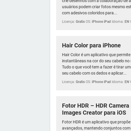
crie desenhos com a colaboração de am
usuários podem criar fotos mesmo es
com adesivos coloridos para...
Licença:
Gratis
OS:
iPhone iPad
Idioma:
EN
Hair Color para iPhone
Hair Color é um aplicativo que permit
instantâneas na cor do seu cabelo no 
Tudo o que você tem a fazer é tirar um
seu cabelo com os dedos e aplicar...
Licença:
Gratis
OS:
iPhone iPad
Idioma:
EN
Fotor HDR – HDR Camera 
Images Creator para iOS
Fotor HDR é um aplicativo que propõ
avançados, mantendo conjuntos com m