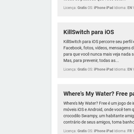
Licença:
Gratis
OS:
iPhone iPad
Idioma:
EN
KillSwitch para iOS
KillSwitch para iOS percorre seu perfi
Facebook, fotos, vídeos, mensagens d
para que você nunca mais veja nada 
Mas, para prevenir, todas as...
Licença:
Gratis
OS:
iPhone iPad
Idioma:
EN
Where's My Water? Free p
Where's My Water? Free é um jogo de in
móveis iOS e Android, onde você tem 
crocodilo Swampy, um habitante amig
contrário de seus amigos, toma banho
Licença:
Gratis
OS:
iPhone iPad
Idioma:
FR