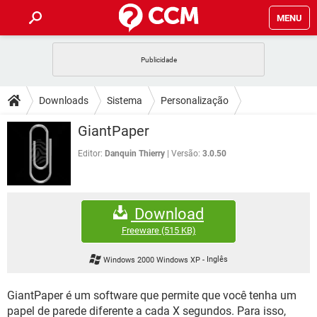
MENU
INÍCIO
JOGOS
WHATSAPP
DICAS
Downloads
Sistema
Personalização
CELULAR
FACEBOOK
JOGOS
WHATSAPP
DOWNLOADS
GiantPaper
OUTLOOK
EXCEL
CELULAR
FACEBOOK
INSTAGRAM
JOGOS
GMAIL
WHATSAPP
Editor:
Danquin Thierry
Versão:
3.0.50
FÓRUM
OUTLOOK
EXCEL
GUIA DE COMPRAS
CELULAR
FACEBOOK
INSTAGRAM
JOGOS
GMAIL
WHATSAPP
GLOSSÁRIO
OUTLOOK
EXCEL
Download
GUIA DE COMPRAS
CELULAR
FACEBOOK
INSTAGRAM
JOGOS
GMAIL
WHATSAPP
Freeware
(515 KB)
OUTLOOK
EXCEL
GUIA DE COMPRAS
CELULAR
FACEBOOK
Windows 2000 Windows XP
-
Inglês
INSTAGRAM
GMAIL
OUTLOOK
EXCEL
GUIA DE COMPRAS
GiantPaper é um software que permite que você tenha um
INSTAGRAM
GMAIL
papel de parede diferente a cada X segundos. Para isso,