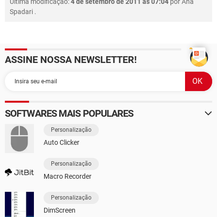
Última modificação:
4 de setembro de 2011 às 07:04
por
Ana
Spadari
.
ASSINE NOSSA NEWSLETTER!
SOFTWARES MAIS POPULARES
Personalização
Auto Clicker
Personalização
Macro Recorder
Personalização
DimScreen