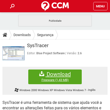
MENU
INÍCIO
JOGOS
WHATSAPP
DICAS
Downloads
Segurança
CELULAR
FACEBOOK
JOGOS
WHATSAPP
DOWNLOADS
SysTracer
OUTLOOK
EXCEL
CELULAR
FACEBOOK
INSTAGRAM
JOGOS
GMAIL
WHATSAPP
Editor:
Blue Project Software
Versão:
2.6
FÓRUM
OUTLOOK
EXCEL
GUIA DE COMPRAS
CELULAR
FACEBOOK
INSTAGRAM
JOGOS
GMAIL
WHATSAPP
GLOSSÁRIO
OUTLOOK
EXCEL
Download
GUIA DE COMPRAS
CELULAR
FACEBOOK
INSTAGRAM
JOGOS
GMAIL
WHATSAPP
Freeware
(1,43 MB)
OUTLOOK
EXCEL
GUIA DE COMPRAS
CELULAR
FACEBOOK
Windows 2000 Windows XP Windows Vista Windows 7
-
Inglês
INSTAGRAM
GMAIL
OUTLOOK
EXCEL
GUIA DE COMPRAS
SysTracer é uma ferramenta de sistema que ajuda você a
INSTAGRAM
GMAIL
encontrar as alterações feitas para os vários elementos e