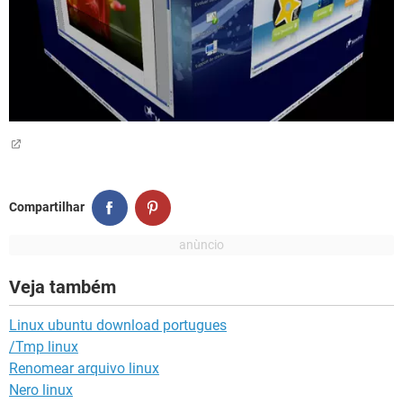
Compartilhar
Veja também
Linux ubuntu download portugues
/Tmp linux
Renomear arquivo linux
Nero linux