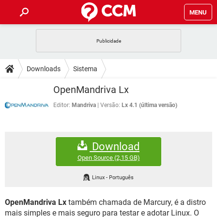
MENU
INÍCIO
JOGOS
WHATSAPP
DICAS
Downloads
Sistema
CELULAR
FACEBOOK
JOGOS
WHATSAPP
DOWNLOADS
OpenMandriva Lx
OUTLOOK
EXCEL
CELULAR
FACEBOOK
INSTAGRAM
JOGOS
GMAIL
WHATSAPP
Editor:
Mandriva
Versão:
Lx 4.1 (última versão)
FÓRUM
OUTLOOK
EXCEL
GUIA DE COMPRAS
CELULAR
FACEBOOK
INSTAGRAM
JOGOS
GMAIL
WHATSAPP
GLOSSÁRIO
OUTLOOK
EXCEL
Download
GUIA DE COMPRAS
CELULAR
FACEBOOK
INSTAGRAM
JOGOS
GMAIL
WHATSAPP
Open Source
(2,15 GB)
OUTLOOK
EXCEL
GUIA DE COMPRAS
CELULAR
FACEBOOK
Linux
-
Português
INSTAGRAM
GMAIL
OUTLOOK
EXCEL
GUIA DE COMPRAS
OpenMandriva Lx
também chamada de Marcury, é a distro
INSTAGRAM
GMAIL
mais simples e mais seguro para testar e adotar Linux. O