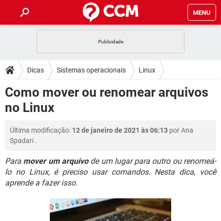
MENU
INÍCIO
JOGOS
WHATSAPP
DICAS
Dicas
Sistemas operacionais
Linux
CELULAR
FACEBOOK
JOGOS
WHATSAPP
DOWNLOADS
Como mover ou renomear arquivos
OUTLOOK
EXCEL
CELULAR
FACEBOOK
no Linux
INSTAGRAM
JOGOS
GMAIL
WHATSAPP
FÓRUM
OUTLOOK
EXCEL
GUIA DE COMPRAS
CELULAR
FACEBOOK
Última modificação:
12 de janeiro de 2021 às 06:13
por
Ana
INSTAGRAM
JOGOS
GMAIL
WHATSAPP
GLOSSÁRIO
OUTLOOK
Spadari
.
EXCEL
GUIA DE COMPRAS
CELULAR
FACEBOOK
INSTAGRAM
JOGOS
GMAIL
WHATSAPP
Para
mover um arquivo
de um lugar para outro ou renomeá-
OUTLOOK
EXCEL
lo no Linux, é preciso usar comandos. Nesta dica, você
GUIA DE COMPRAS
CELULAR
FACEBOOK
aprende a fazer isso.
INSTAGRAM
GMAIL
OUTLOOK
EXCEL
GUIA DE COMPRAS
INSTAGRAM
GMAIL