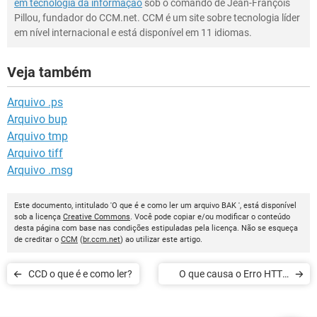
em tecnologia da informação
sob o comando de Jean-François
Pillou, fundador do CCM.net. CCM é um site sobre tecnologia líder
em nível internacional e está disponível em 11 idiomas.
Veja também
Arquivo .ps
Arquivo bup
Arquivo tmp
Arquivo tiff
Arquivo .msg
Este documento, intitulado 'O que é e como ler um arquivo BAK ', está disponível
sob a licença
Creative Commons
. Você pode copiar e/ou modificar o conteúdo
desta página com base nas condições estipuladas pela licença. Não se esqueça
de creditar o
CCM
(
br.ccm.net
) ao utilizar este artigo.
CCD o que é e como ler?
O que causa o Erro HTTP
500 e como corrigir