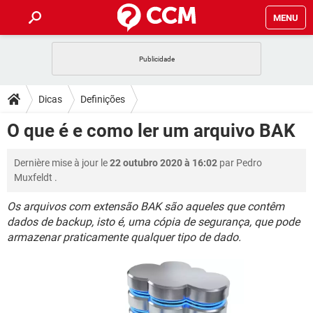
MENU
INÍCIO
JOGOS
WHATSAPP
DICAS
Dicas
Definições
CELULAR
FACEBOOK
JOGOS
WHATSAPP
DOWNLOADS
O que é e como ler um arquivo BAK
OUTLOOK
EXCEL
CELULAR
FACEBOOK
INSTAGRAM
JOGOS
GMAIL
WHATSAPP
FÓRUM
Dernière mise à jour le
22 outubro 2020 à 16:02
par
Pedro
OUTLOOK
EXCEL
GUIA DE COMPRAS
CELULAR
FACEBOOK
Muxfeldt
.
INSTAGRAM
JOGOS
GMAIL
WHATSAPP
GLOSSÁRIO
OUTLOOK
EXCEL
Os arquivos com extensão BAK são aqueles que contêm
GUIA DE COMPRAS
CELULAR
FACEBOOK
dados de backup, isto é, uma cópia de segurança, que pode
INSTAGRAM
JOGOS
GMAIL
WHATSAPP
OUTLOOK
EXCEL
armazenar praticamente qualquer tipo de dado.
GUIA DE COMPRAS
CELULAR
FACEBOOK
INSTAGRAM
GMAIL
OUTLOOK
EXCEL
GUIA DE COMPRAS
INSTAGRAM
GMAIL