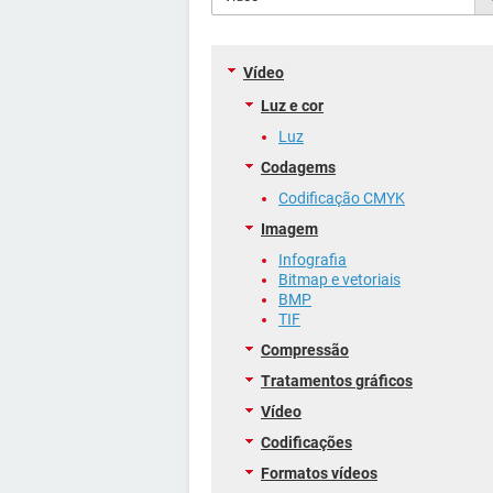
Vídeo
Luz e cor
Luz
Codagems
Codificação CMYK
Imagem
Infografia
Bitmap e vetoriais
BMP
TIF
Compressão
Tratamentos gráficos
Vídeo
Codificações
Formatos vídeos