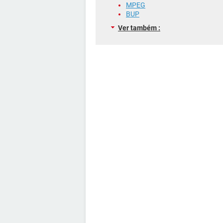
MPEG
BUP
Ver também :