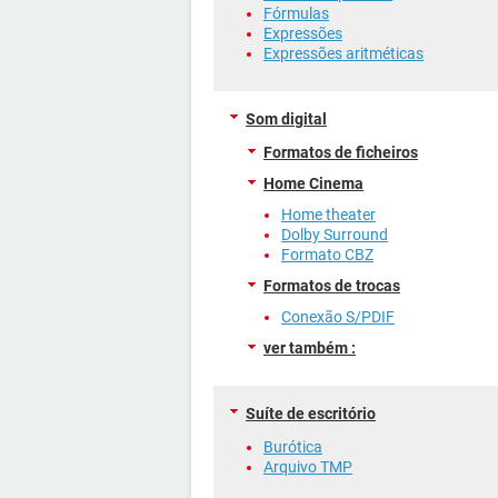
Fórmulas
Expressões
Expressões aritméticas
Som digital
Formatos de ficheiros
Home Cinema
Home theater
Dolby Surround
Formato CBZ
Formatos de trocas
Conexão S/PDIF
ver também :
Suíte de escritório
Burótica
Arquivo TMP