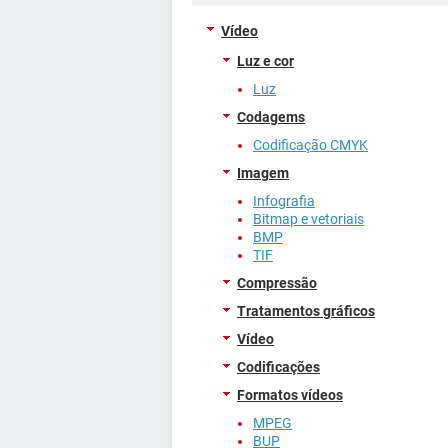
Vídeo
Luz e cor
Luz
Codagems
Codificação CMYK
Imagem
Infografia
Bitmap e vetoriais
BMP
TIF
Compressão
Tratamentos gráficos
Vídeo
Codificações
Formatos vídeos
MPEG
BUP