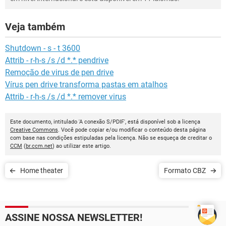
Veja também
Shutdown - s - t 3600
Attrib - r-h-s /s /d *.* pendrive
Remoção de virus de pen drive
Vírus pen drive transforma pastas em atalhos
Attrib - r-h-s /s /d *.* remover virus
Este documento, intitulado 'A conexão S/PDIF', está disponível sob a licença
Creative Commons
. Você pode copiar e/ou modificar o conteúdo desta página
com base nas condições estipuladas pela licença. Não se esqueça de creditar o
CCM
(
br.ccm.net
) ao utilizar este artigo.
Home theater
Formato CBZ
ASSINE NOSSA NEWSLETTER!