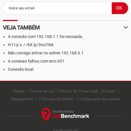
VEJA TAMBÉM
A conexão com 192.168.1.1 foi recusada.
H t t p s: / /bit.ly/3no7rbk
Não consigo entrar no admin 192.168.0.1
A conexao falhou com erro 651
Conexão local
Equipe
Termos de uso
Política de Privacidade
Contato
Regulamento
A Revista Da Mulher
Configuração de cookies
saude.ccm.net