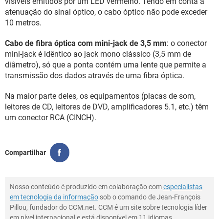
visíveis emitidos por um LED vermelho. Tendo em conta a
atenuação do sinal óptico, o cabo óptico não pode exceder
10 metros.
Cabo de fibra óptica com mini-jack de 3,5 mm
: o conector
mini-jack é idêntico ao jack mono clássico (3,5 mm de
diâmetro), só que a ponta contém uma lente que permite a
transmissão dos dados através de uma fibra óptica.
Na maior parte deles, os equipamentos (placas de som,
leitores de CD, leitores de DVD, amplificadores 5.1, etc.) têm
um conector RCA (CINCH).
Compartilhar
Nosso conteúdo é produzido em colaboração com
especialistas
em tecnologia da informação
sob o comando de Jean-François
Pillou, fundador do CCM.net. CCM é um site sobre tecnologia líder
em nível internacional e está disponível em 11 idiomas.