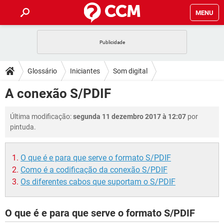
MENU
INÍCIO
JOGOS
WHATSAPP
DICAS
Glossário
Iniciantes
Som digital
CELULAR
FACEBOOK
JOGOS
WHATSAPP
DOWNLOADS
A conexão S/PDIF
OUTLOOK
EXCEL
CELULAR
FACEBOOK
INSTAGRAM
JOGOS
GMAIL
WHATSAPP
FÓRUM
Última modificação:
segunda 11 dezembro 2017 à 12:07
por
OUTLOOK
EXCEL
GUIA DE COMPRAS
CELULAR
FACEBOOK
pintuda.
INSTAGRAM
JOGOS
GMAIL
WHATSAPP
GLOSSÁRIO
OUTLOOK
EXCEL
GUIA DE COMPRAS
CELULAR
FACEBOOK
O que é e para que serve o formato S/PDIF
INSTAGRAM
JOGOS
GMAIL
WHATSAPP
OUTLOOK
EXCEL
Como é a codificação da conexão S/PDIF
GUIA DE COMPRAS
CELULAR
FACEBOOK
Os diferentes cabos que suportam o S/PDIF
INSTAGRAM
GMAIL
OUTLOOK
EXCEL
GUIA DE COMPRAS
INSTAGRAM
GMAIL
O que é e para que serve o formato S/PDIF